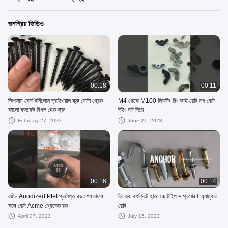
জনপ্রিয় ভিডিও
00:18
00:11
জিপসাম বোর্ড টর্নিলোস ড্রাইওয়াল স্ক্রু মোটা থ্রেড
M4 থেকে M100 লিফটিং রিং আই বোল্ট ডগ বোল্ট
কালো ফসফেট বিগল হেড স্ক্রু
উইং নাট দিয়ে
February 27, 2023
June 21, 2023
00:16
00:14
রঙিন Anodized Ptef প্রলিপ্ত রড শেষ বাদাম
রিং হুক কংক্রিট হাতা জে টাইপ সম্প্রসারণ অ্যাঙ্কর
সঙ্গে বোল্ট Acme থ্রেডেড রড
বোল্ট
April 07, 2023
July 15, 2023