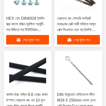
HEX হেড DIN6928 ট্যাপিং
থ্রেডেড রড মেসনরি কংক্রিট
স্ক্রু কালো মরিচা-সুরক্ষিত অ্যান্টি-
অ্যাঙ্কর বোল্ট ভারী দায়িত্ব আবৃত
লস-বিভিন্ন সহ টাইটানিয়াম
হেক্স সিএসকে হেড স্ব-ট্যাপিং
স্টেইনলেস স্টীল নিকেল ইঞ্চি মেট্রিক
কংক্রিট স্ক্রু অ্যাঙ্কর স্টিলের জন্য
সেরা মূল্য পান
সেরা মূল্য পান
কাস্টম উচ্চ শক্তি 8.8 গ্রেড কার্বন
DIN স্ট্যান্ডার্ড স্টেইনলেস স্টীল
ইস্পাত থ্রেডেড রড এম 10 ফুল
M18 X 150mm ওভাল চোখ
থ্রেড স্টাড কালো জিংক প্লাটিং রড
বোল্ট টাওয়ার Guy তারের জন্য হেক্স