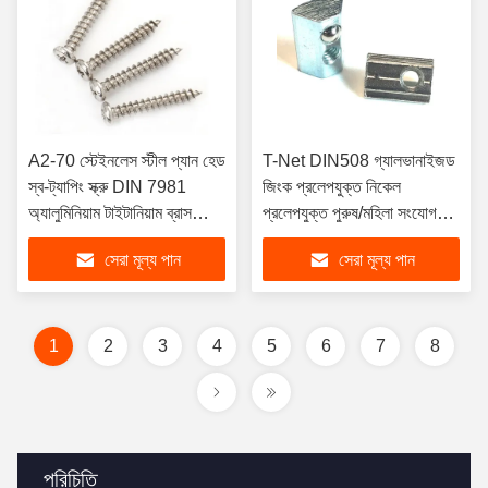
A2-70 স্টেইনলেস স্টীল প্যান হেড
T-Net DIN508 গ্যালভানাইজড
স্ব-ট্যাপিং স্ক্রু DIN 7981
জিংক প্রলেপযুক্ত নিকেল
অ্যালুমিনিয়াম টাইটানিয়াম ব্রাস
প্রলেপযুক্ত পুরুষ/মহিলা সংযোগকারী
নিকেল ব্রোঞ্জের জন্য মেট্রিক আকার
সেট খনি এবং স্বাস্থ্যসেবাতে জল
সেরা মূল্য পান
সেরা মূল্য পান
M3 M5
চিকিত্সার জন্য
1
2
3
4
5
6
7
8
পরিচিতি