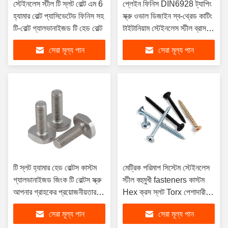
স্টেইনলেস স্টীল টি স্লট বোল্ট এম 6
প্লেইন ফিনিস DIN6928 ট্যাপিং
হ্যামার বোল্ট প্যাসিভেটেড ফিনিস সহ
স্ক্রু ওভাল ডিজাইন স্ব-থ্রেড কাটিং
টি-বোল্ট গ্যালভানাইজড টি হেড বোল্ট
টাইটানিয়াম স্টেইনলেস স্টীল ব্রাস
নিকেল জিংক-প্লেটেড
সেরা মূল্য পান
সেরা মূল্য পান
টি স্লট হ্যামার হেড বোল্টস কাস্টম
মেট্রিক পরিমাপ সিস্টেম স্টেইনলেস
গ্যালভানাইজড জিংক টি বোল্টস স্ক্রু
স্টীল বহুমুখী fasteners কাস্টম
আপনার গ্রাহকের প্রয়োজনীয়তার
Hex ক্রস স্লট Torx পেশাদারী
জন্য ফ্ল্যাট স্কয়ার হেড এম 6 এম 8
থেকে স্ক্রু
সেরা মূল্য পান
সেরা মূল্য পান
এম 10