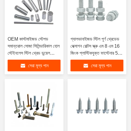
OEM কাস্টমাইজড স্টেপড
গ্যালভানাইজড স্টিল পূর্ণ থ্রেডেড
সমান্তরাল সোজা সিলিন্ডারিকাল হোল
হেক্সাগন বোল্টস স্ক্রু এম 8 এম 16
স্টেইনলেস স্টিল থ্রেড ডুয়েল
জিংক প্লাস্টিকযুক্ত ফাস্টেনার 5/8
পিনগুলি যথার্থ অ্যাপ্লিকেশনগুলির
"মাঝারি কার্বন স্টিলের জন্য ক্লাস
সেরা মূল্য পান
সেরা মূল্য পান
জন্য
4.8