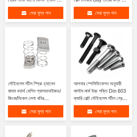
এম 2-এম 24 প্লেইন ফিনিস সহ
টাইপ ASTM A574
সেরা মূল্য পান
সেরা মূল্য পান
স্টেইনলেস স্টীল স্প্রিং চ্যানেল
আপনার স্পেসিফিকেশন অনুযায়ী
বাদাম যথার্থ মেশিন গ্যালভানাইজড/
কাস্টম মার্ক উচ্চ শক্তি Din 603
জিংক/নিকেল লেপা খনির
ক্যারি বোল্ট স্টেইনলেস স্টীল গ্রেড
অ্যাপ্লিকেশন জন্য চ্যামফারেড
4.8/6.8/8.8
সেরা মূল্য পান
সেরা মূল্য পান
প্রান্ত