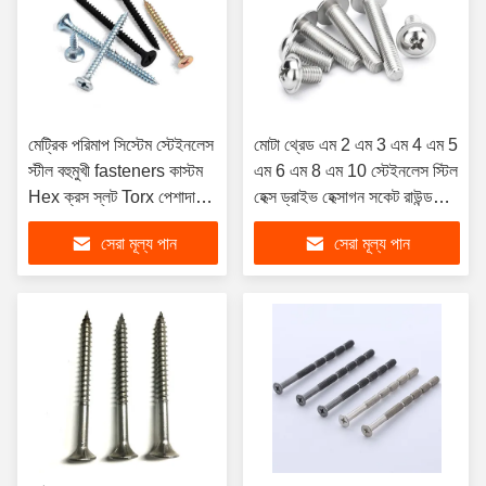
মেট্রিক পরিমাপ সিস্টেম স্টেইনলেস
মোটা থ্রেড এম 2 এম 3 এম 4 এম 5
স্টীল বহুমুখী fasteners কাস্টম
এম 6 এম 8 এম 10 স্টেইনলেস স্টিল
Hex ক্রস স্লট Torx পেশাদারী
হেক্স ড্রাইভ হেক্সাগন সকেট রাউন্ড
থেকে স্ক্রু
প্যান হেড মেশিন অ্যালুমিনিয়ামের
সেরা মূল্য পান
সেরা মূল্য পান
জন্য স্ক্রু