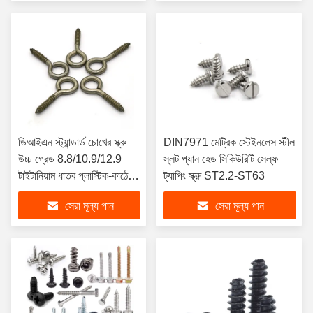
ডিআইএন স্ট্যান্ডার্ড চোখের স্ক্রু
DIN7971 মেট্রিক স্টেইনলেস স্টীল
উচ্চ গ্রেড 8.8/10.9/12.9
স্লট প্যান হেড সিকিউরিটি সেল্ফ
টাইটানিয়াম ধাতব প্লাস্টিক-কাঠের
ট্যাপিং স্ক্রু ST2.2-ST63
স্ক্রু হেক্স ক্যাপ বাঁধাই M5 M8
সেরা মূল্য পান
সেরা মূল্য পান
M6 M4 M2 M10 M12 M7