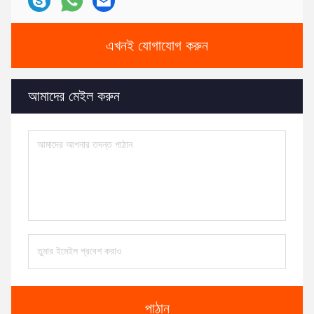
এখনই যোগাযোগ করুন
আমাদের মেইল ​​করুন
পাঠান