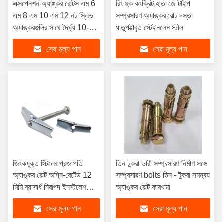
এক্সপেনশন অ্যাঙ্কর বোল্টস এম 6
রিং হুক কংক্রিট হাতা জে টাইপ
এম 8 এম 10 এম 12 নট স্লিভ
সম্প্রসারণ অ্যাঙ্কর বোল্ট দস্তা
অ্যাঙ্করগুলির সাথে দৈর্ঘ্য 10-
ধাতুপট্টাবৃত স্টেইনলেস স্টীল
100 মিমি এম 5-এম 64
সেরা মূল্য পান
সেরা মূল্য পান
জিংকযুক্ত স্টিলের প্রজাপতি
তিন টুকরা ভারী সম্প্রসারণ নির্মাণ সঙ্গে
অ্যাঙ্কর বোল্ট অগ্নি-রেটেড 12
সম্প্রসারণ bolts তিন - টুকরা সমন্বয়
মিমি ব্যাসার্ধ নিরাপদ ইনস্টলেশনের
অ্যাঙ্কর বোল্ট কারখানা
জন্য ডিআইএন স্ট্যান্ডার্ড ইঞ্চি এবং
সেরা মূল্য পান
সেরা মূল্য পান
মেট্রিক সিস্টেম