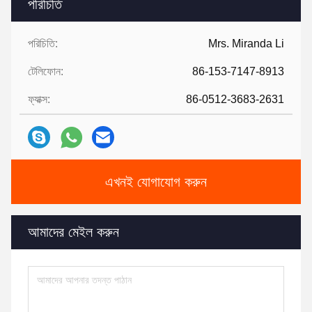
পরিচিতি
পরিচিতি:
Mrs. Miranda Li
টেলিফোন:
86-153-7147-8913
ফ্যাক্স:
86-0512-3683-2631
এখনই যোগাযোগ করুন
আমাদের মেইল ​​করুন