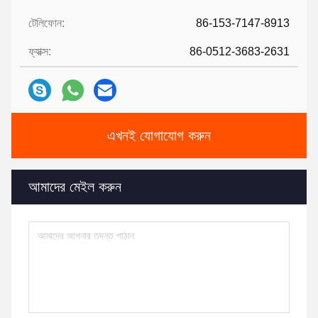
টেলিফোন:
86-153-7147-8913
ফ্যাক্স:
86-0512-3683-2631
এখনই যোগাযোগ করুন
আমাদের মেইল ​​করুন