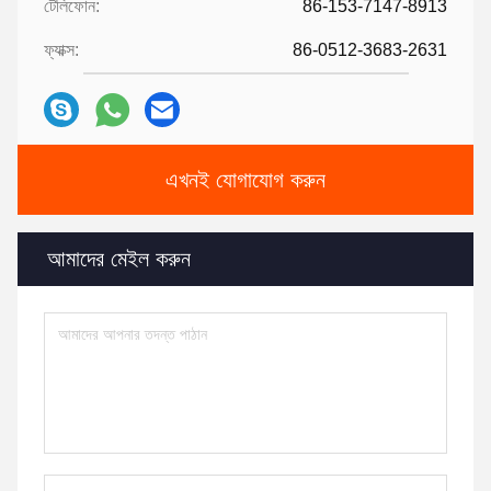
টেলিফোন:
86-153-7147-8913
ফ্যাক্স:
86-0512-3683-2631
এখনই যোগাযোগ করুন
আমাদের মেইল ​​করুন