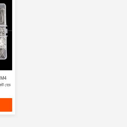
M3 M4
সকেট হেড