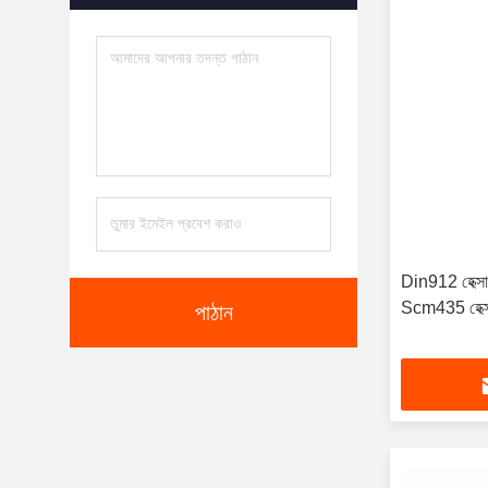
Din912 হেক্সা
Scm435 হেক্সা
পাঠান