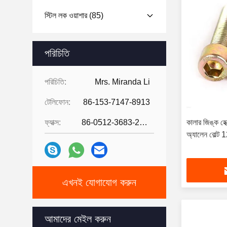
স্টিল লক ওয়াশার
(85)
পরিচিতি
পরিচিতি:
Mrs. Miranda Li
টেলিফোন:
86-153-7147-8913
ফ্যাক্স:
86-0512-3683-2631
কালার জিঙ্ক হে
অ্যালেন বোল্ট 12
এখনই যোগাযোগ করুন
আমাদের মেইল ​​করুন