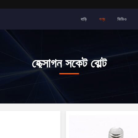
বাড়ি
পণ্য
ভিডিও
হেক্সাগন সকেট বোল্ট