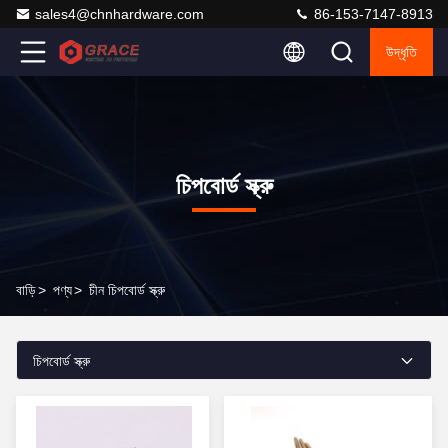
sales4@chnhardware.com
86-153-7147-8913
উদ্ধৃতি
চিপবোর্ড স্ক্রু
বাড়ি
>
পণ্য
>
চীন চিপবোর্ড স্ক্রু
চিপবোর্ড স্ক্রু