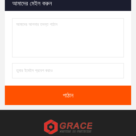
আমাদের মেইল ​​করুন
পাঠান