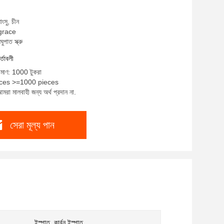
াংসু, চীন
 grace
ুপাত স্ক্রু
র্তাবলী
রিমাণ: 1000 টুকরা
ieces >=1000 pieces
মরা মালবাহী জন্য অর্থ প্রদান না.
সেরা মূল্য পান
ইস্পাত, কার্বন ইস্পাত