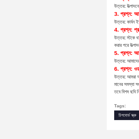
টেস্টিং ল্যাবরে
মান নিয়ন্ত্রণ:
গুদাম থেকে কাঁচ
মেটেরিয়াল টেস্
উৎপাদন প্রক্রিয
প্রথমত, বিশেষ ছ
করে।
দ্বিতীয়, আমরা 
কোম্পানির তথ্য
FAQ
1
প্রশ্ন: আপ
.
উত্তর: যেহেতু 
আমরা আপনার রে