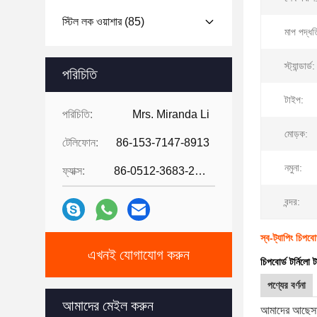
স্টিল লক ওয়াশার
(85)
মাপ পদ্ধত
স্ট্যান্ডার্ড:
পরিচিতি
টাইপ:
পরিচিতি:
Mrs. Miranda Li
মোড়ক:
টেলিফোন:
86-153-7147-8913
নমুনা:
ফ্যাক্স:
86-0512-3683-2631
বন্দর:
স্ব-ট্যাপিং চিপবোর্
এখনই যোগাযোগ করুন
চিপবোর্ড টর্নিলো টা
পণ্যের বর্ণনা
আমাদের মেইল ​​করুন
আমাদের আছে
স