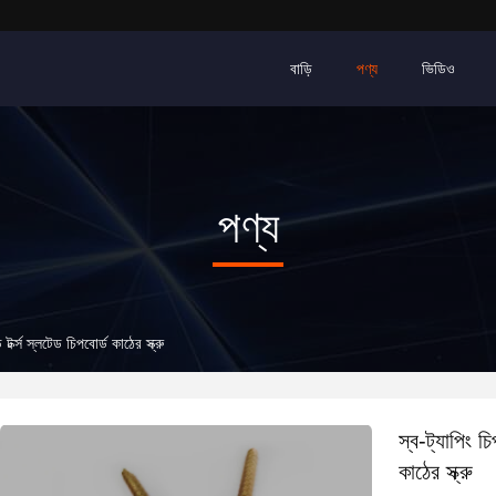
বাড়ি
পণ্য
ভিডিও
পণ্য
 টর্ক্স স্লটেড চিপবোর্ড কাঠের স্ক্রু
স্ব-ট্যাপিং চি
কাঠের স্ক্রু