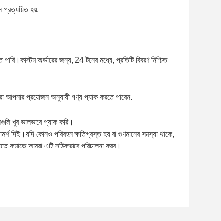
ত্রণ কঠোরভাবে করা হয়। আমাদের কাছে ম্যাগনেটিক পাউডার ডিটেক্টর,
 এবং সুন্দর চেহারার নিশ্চয়তা রয়েছে।
়েছে, চমৎকার ছাঁচ পণ্যটিকে সুন্দর চেহারা এবং সঠিকভাবে তার আকার তৈরি
বং অভিন্ন এবং সুন্দর করে তুলি।
য তালিকা পাঠানো সত্যিই খুব কঠিন।আপনি আগ্রহী শৈলী আমাদের জানান,