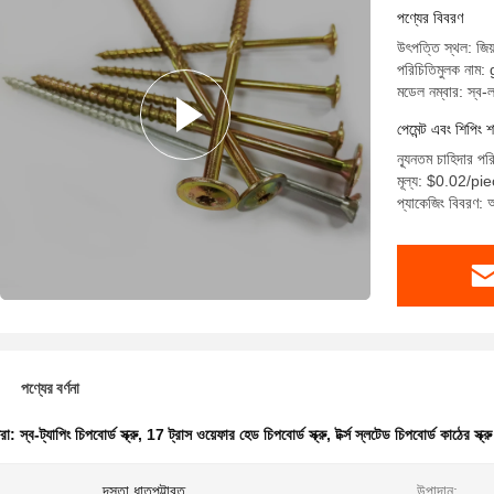
পণ্যের বিবরণ
উৎপত্তি স্থল: জিয়
পরিচিতিমুলক নাম:
মডেল নম্বার: স্ব-লঘ
পেমেন্ট এবং শিপিং শ
ন্যূনতম চাহিদার প
মূল্য: $0.02/p
প্যাকেজিং বিবরণ: আ
পণ্যের বর্ণনা
ধরা:
স্ব-ট্যাপিং চিপবোর্ড স্ক্রু
,
17 ট্রাস ওয়েফার হেড চিপবোর্ড স্ক্রু
,
টর্ক্স স্লটেড চিপবোর্ড কাঠের স্ক্রু
:
দস্তা ধাতুপট্টাবৃত
উপাদান: