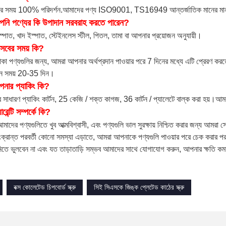
টরি
ামাল কেনা থেকে শুরু করে বিভিন্ন মেশিনিং মিছিলে এবং চূড়ান্ত প্যাকিং পর্যন্ত মান নিয়ন্
টিং মেশিন, মেটালোগ্রাফিক মাইক্রোস্কোপ, এই ধরনের টেস্টিং যন্ত্র রয়েছে, পণ্যের উচ্চ মানের
়া
াঁচ কর্মশালায় ছাঁচ তৈরির জন্য আমাদের নিজস্ব উচ্চ-নির্ভুলতা ডিজিটাল মেশিনিং কেন্দ্র রয
ব্লাস্টিং মিছিল গ্রহণ করি, অক্সিডেশন পৃষ্ঠ অপসারণ করি, পৃষ্ঠটিকে উজ্জ্বল এবং পরিষ্কার এ
নি কি আমাকে আপনার ক্যাটালগ এবং মূল্য তালিকা পাঠাতে পারেন?
আমাদের হাজার হাজারেরও বেশি পণ্য রয়েছে, তাই আপনার জন্য সমস্ত ক্যাটালগ এবং মূল্
ফারেন্স জন্য pricelist অফার করতে পারেন.