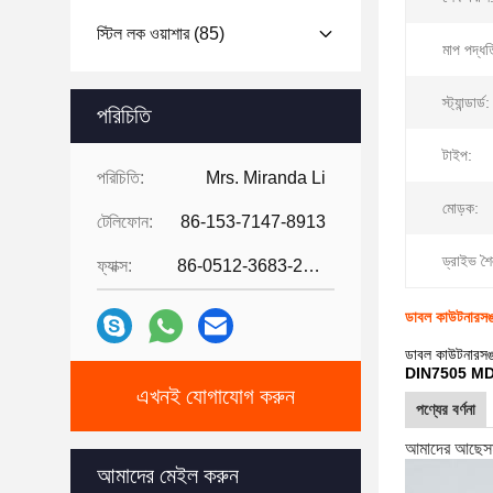
স্টিল লক ওয়াশার
(85)
মাপ পদ্ধত
স্ট্যান্ডার্ড:
পরিচিতি
টাইপ:
পরিচিতি:
Mrs. Miranda Li
মোড়ক:
টেলিফোন:
86-153-7147-8913
ড্রাইভ শৈ
ফ্যাক্স:
86-0512-3683-2631
ডাবল কাউটনারসঙ্ক ট
ডাবল কাউটনারসঙ্ক ট
DIN7505 MDF ফাইবা
এখনই যোগাযোগ করুন
পণ্যের বর্ণনা
আমাদের আছে
স
আমাদের মেইল ​​করুন