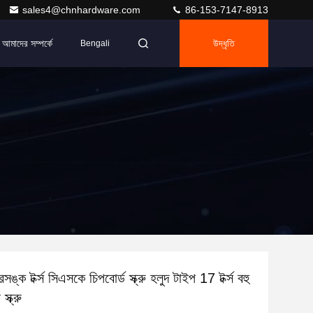
sales4@chnhardware.com
86-153-7147-8913
আমাদের সম্পর্কে
উদ্ধৃতি
Bengali
ঙ্ক টর্ক্স সিএসকে চিপবোর্ড স্ক্রু হলুদ টাইপ 17 টর্ক্স বহু
স্ক্রু