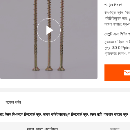
পণ্যের বিবরণ
উৎপত্তি স্থল: জিয়
পরিচিতিমুলক নাম:
মডেল নম্বার: স্ব-লঘ
পেমেন্ট এবং শিপিং শ
ন্যূনতম চাহিদার প
মূল্য: $0.02/p
প্যাকেজিং বিবরণ: আ
পণ্যের বর্ণনা
ধরা:
টরক্স সিএসকে চিপবোর্ড স্ক্রু
,
ডাবল কাউটনারসাঙ্ক চিপবোর্ড স্ক্রু
,
টরক্স মাল্টি পারপাস কাঠের স্ক্রু
:
দস্তা, দস্তা ধাতুপট্টাবৃত
উপাদান: