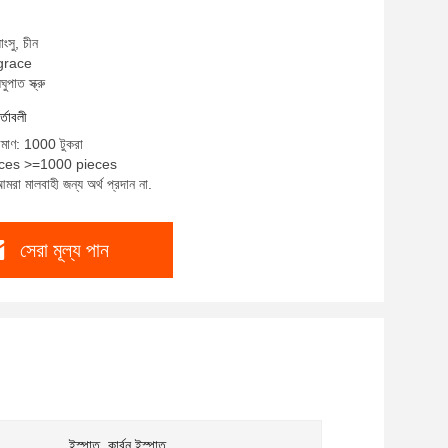
াংসু, চীন
 grace
ুপাত স্ক্রু
র্তাবলী
রিমাণ: 1000 টুকরা
ieces >=1000 pieces
মরা মালবাহী জন্য অর্থ প্রদান না.
সেরা মূল্য পান
ইস্পাত, কার্বন ইস্পাত