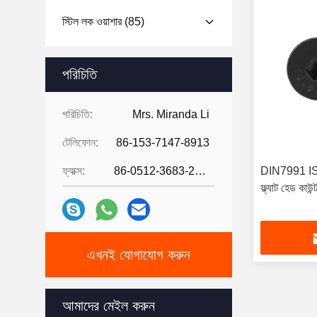
স্টিল লক ওয়াশার
(85)
পরিচিতি
পরিচিতি:
Mrs. Miranda Li
টেলিফোন:
86-153-7147-8913
ফ্যাক্স:
86-0512-3683-2631
DIN7991 ISO4
ফ্ল্যাট হেড কাউন
এখনই যোগাযোগ করুন
আমাদের মেইল ​​করুন