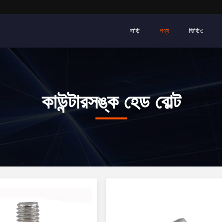
বাড়ি
পণ্য
ভিডিও
কাউন্টারসঙ্ক হেড বোল্ট