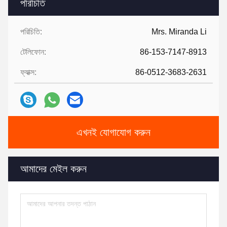
পরিচিতি
পরিচিতি:
Mrs. Miranda Li
টেলিফোন:
86-153-7147-8913
ফ্যাক্স:
86-0512-3683-2631
এখনই যোগাযোগ করুন
আমাদের মেইল ​​করুন