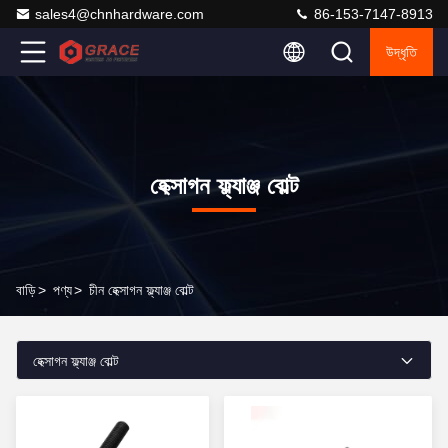
sales4@chnhardware.com
86-153-7147-8913
উদ্ধৃতি
হেক্সাগন ফ্ল্যাঞ্জ বোল্ট
বাড়ি
>
পণ্য
>
চীন হেক্সাগন ফ্ল্যাঞ্জ বোল্ট
হেক্সাগন ফ্ল্যাঞ্জ বোল্ট