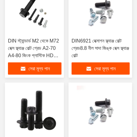
DIN স্ট্যান্ডার্ড M2 থেকে M72
DIN6921 হেক্সাগন ফ্ল্যাঞ্জ বোল্ট
হেক্স ফ্ল্যাঞ্জ বোল্ট গ্রেড A2-70
গ্রেড8.8 নীল সাদা জিঙ্ক হেক্স ফ্ল্যাঞ্জ
A4-80 জিংক প্লাস্টিক HDG
বোল্ট
এর সাথে জারা প্রতিরোধের এবং
সেরা মূল্য পান
সেরা মূল্য পান
স্থায়িত্বের জন্য