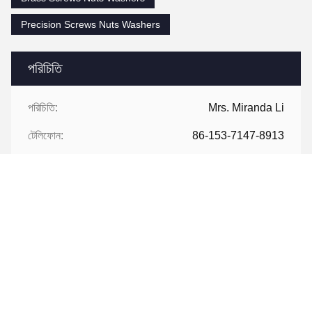
Precision Screws Nuts Washers
পরিচিতি
পরিচিতি:
Mrs. Miranda Li
টেলিফোন:
86-153-7147-8913
ফ্যাক্স:
86-0512-3683-2631
এখনই যোগাযোগ করুন
আমাদের মেইল ​​করুন