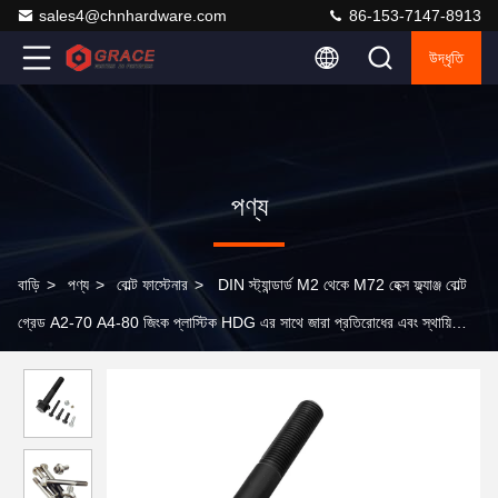
sales4@chnhardware.com
86-153-7147-8913
উদ্ধৃতি
পণ্য
বাড়ি
>
পণ্য
>
বোল্ট ফাস্টেনার
>
DIN স্ট্যান্ডার্ড M2 থেকে M72 হেক্স ফ্ল্যাঞ্জ বোল্ট
গ্রেড A2-70 A4-80 জিংক প্লাস্টিক HDG এর সাথে জারা প্রতিরোধের এবং স্থায়িত্বের
জন্য