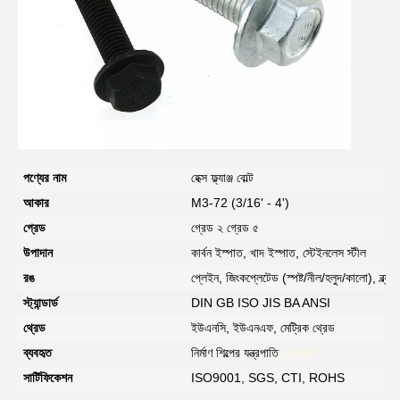
পণ্যের নাম
হেক্স ফ্ল্যাঞ্জ বোল্ট
আকার
M3-72 (3/16' - 4')
গ্রেড
গ্রেড ২ গ্রেড ৫
উপাদান
কার্বন ইস্পাত, খাদ ইস্পাত, স্টেইনলেস স্টীল
রঙ
প্লেইন, জিংকপ্লেটেড (স্পষ্ট/নীল/হলুদ/কালো), ব্ল্য
স্ট্যান্ডার্ড
DIN GB ISO JIS BA ANSI
থ্রেড
ইউএনসি, ইউএনএফ, মেট্রিক থ্রেড
ব্যবহৃত
নির্মাণ শিল্পের যন্ত্রপাতি
43546
সার্টিফিকেশন
ISO9001, SGS, CTI, ROHS