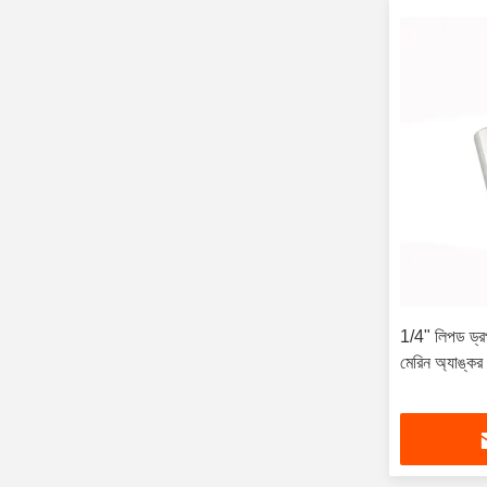
1/4" লিপড ড্রপ
মেরিন অ্যাঙ্কর