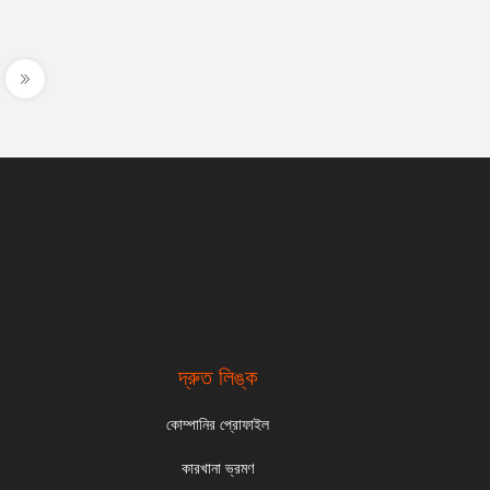
দ্রুত লিঙ্ক
কোম্পানির প্রোফাইল
কারখানা ভ্রমণ