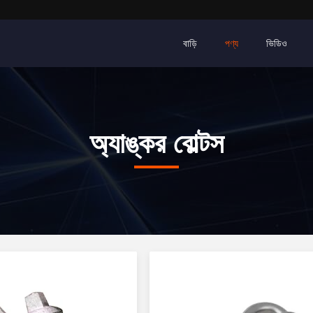
বাড়ি
পণ্য
ভিডিও
অ্যাঙ্কর বোল্টস