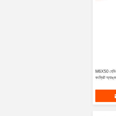
M6X50 হেভি ডিউট
কংক্রিট অ্যাঙ্ক