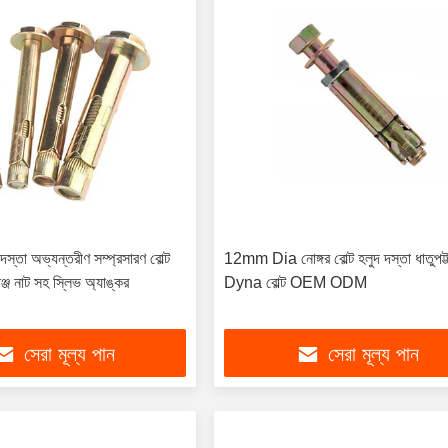
তা অভ্যন্তরীণ সম্প্রসারণ বোল্ট
12mm Dia নোঙ্গর বোল্ট হলুদ দস্তা ধাতুপট্ট
্জ নাট সহ স্লিভ অ্যাঙ্কর
Dyna বোল্ট OEM ODM
সেরা মূল্য পান
সেরা মূল্য পান