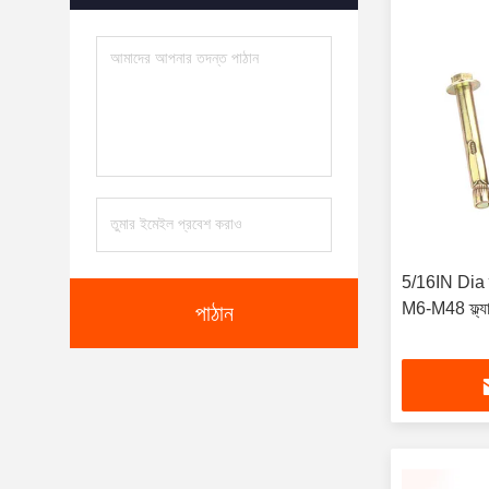
5/16IN Dia দস্
M6-M48 ফ্ল্যাঞ
পাঠান