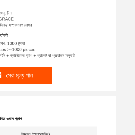
াংসু, চীন
ম: GRACE
টিকের সম্প্রসারণ নোঙ্গর
র্তাবলী
রিমাণ: 1000 টুকরা
ieces >=1000 pieces
র্টন + প্লাস্টিকের ব্যাগ + প্যালেট বা প্রয়োজন অনুযায়ী
সেরা মূল্য পান
ারিত ওয়াল প্লাগ
উজ্জ্বল (আনকোটেড)