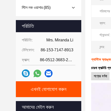
স্টিল লক ওয়াশার
(85)
পরিমাপের 
ব্যাস:
পরিচিতি
স্ট্যান্ডার্ড:
পরিচিতি:
Mrs. Miranda Li
বন্দর:
টেলিফোন:
86-153-7147-8913
প্লাস্টিক অ্যাঙ্
ফ্যাক্স:
86-0512-3683-2631
চায়না ফ্যাক্টরি 
পণ্যের বর্ণনা
এখনই যোগাযোগ করুন
আমাদের মেইল ​​করুন