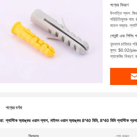
পণ্যের বিবরণ
উৎপত্তি স্থল: জিয়
পরিচিতিমুলক না
মডেল নম্বার: প্লাস্
পেমেন্ট এবং শিপিং শ
ন্যূনতম চাহিদার প
মূল্য: $0.02/p
প্যাকেজিং বিবরণ: কা
পণ্যের বর্ণনা
ধরা:
প্লাস্টিক অ্যাঙ্কর ওয়াল প্লাগ
,
নাইলন ওয়াল অ্যাঙ্কর 8*40 মিমি
,
8*40 মিমি প্লাস্টিক প্রস
সিলভার
শেষ করুন: