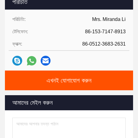
পরিচিতি
পরিচিতি:
Mrs. Miranda Li
টেলিফোন:
86-153-7147-8913
ফ্যাক্স:
86-0512-3683-2631
এখনই যোগাযোগ করুন
আমাদের মেইল ​​করুন