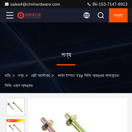
sales4@chnhardware.com
86-153-7147-8913
উদ্ধৃতি
পণ্য
বাড়ি
>
পণ্য
>
বোল্ট ফাস্টেনার
>
কার্বন ইস্পাত Yzp সিলিং অ্যাঙ্কর সাসপেন্ডেড
সিলিং ওয়াল অ্যাঙ্কর