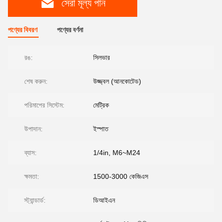
সেরা মূল্য পান
পণ্যের বিবরণ
পণ্যের বর্ণনা
রঙ:
সিলভার
শেষ করুন:
উজ্জ্বল (আনকোটেড)
পরিমাপের সিস্টেম:
মেট্রিক
উপাদান:
ইস্পাত
ব্যাস:
1/4in, M6~M24
ক্ষমতা:
1500-3000 কেজিএস
স্ট্যান্ডার্ড:
ডিআইএন