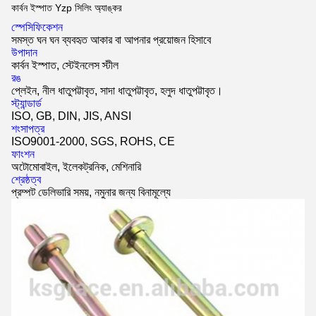
কার্বন ইস্পাত Yzp সিলিং অ্যাঙ্কর
স্পেসিফিকেশন
সমস্ত ঘন ঘন ব্যবহৃত আকার বা আপনার প্রয়োজন হিসাবে
উপাদান
কার্বন ইস্পাত, স্টেইনলেস স্টীল
রঙ
প্লেইন, নীল ধাতুপট্টাবৃত, সাদা ধাতুপট্টাবৃত, হলুদ ধাতুপট্টাবৃত।
স্ট্যান্ডার্ড
ISO, GB, DIN, JIS, ANSI
শংসাপত্র
ISO9001-2000, SGS, ROHS, CE
ফাংশন
অটোমোবাইল, ইলেকট্রনিক, মেশিনারি
শ্রেষ্ঠত্ব
প্রম্পট ডেলিভারি সময়, নমুনার জন্য বিনামূল্যে