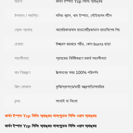
মডেল:
কার্বন ইস্পাত Yzp সিলিং অ্যাঙ্কর
উপাদান / সমাপ্তি:
সলিড ব্রাস, খাদ ইস্পাত, স্টেইনলেস স্টীল
থ্রেড প্রকার:
আমেরিকান/বাম হাত/মেট্রিক/ডান হাত/বিশেষ পিচ
চেহারা:
উজ্জ্বল ঝরঝরে শরীর, কোন burrs ছাড়া
সহনশীলতা:
গ্রাহকের নির্দিষ্টকরণে যথার্থ সহনশীলতা
মান নিয়ন্ত্রণ:
উত্পাদনের সময় 100% পরিদর্শন
শিল্প ফোকাস:
কৃষি/স্থাপত্য/ভারী যন্ত্রপাতি/সামরিক
বন্দর:
সাংহাই বা নিংবো
কার্বন ইস্পাত Yzp সিলিং অ্যাঙ্কর সাসপেন্ডেড সিলিং ওয়াল অ্যাঙ্কর
কার্বন ইস্পাত Yzp সিলিং অ্যাঙ্কর সাসপেন্ডেড সিলিং ওয়াল অ্যাঙ্কর