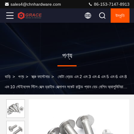
sales4@chnhardware.com
86-153-7147-8913
উদ্ধৃতি
পণ্য
বাড়ি
>
পণ্য
>
স্ক্রু ফাস্টেনার
>
মোটা থ্রেড এম 2 এম 3 এম 4 এম 5 এম 6 এম 8
এম 10 স্টেইনলেস স্টিল হেক্স ড্রাইভ হেক্সাগন সকেট রাউন্ড প্যান হেড মেশিন অ্যালুমিনিয়ামের
জন্য স্ক্রু