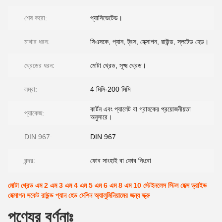
শেষ করো:
প্যাসিভেটেড।
মাথার ধরন:
সিএসকে, প্যান, ট্রস, হেক্সাগন, রাউন্ড, স্লটেড হেড।
থ্রেডের ধরন:
মোটা থ্রেড, সূক্ষ্ম থ্রেড।
লম্বা:
4 মিমি-200 মিমি
কার্টন এবং প্যালেট বা গ্রাহকের প্রয়োজনীয়তা
প্যাকেজ:
অনুসারে।
DIN 967:
DIN 967
বন্দর:
ফোব সাংহাই বা ফোব নিংবো
মোটা থ্রেড এম 2 এম 3 এম 4 এম 5 এম 6 এম 8 এম 10 স্টেইনলেস স্টিল হেক্স ড্রাইভ
হেক্সাগন সকেট রাউন্ড প্যান হেড মেশিন অ্যালুমিনিয়ামের জন্য স্ক্রু
পণ্যের বর্ণনাঃ