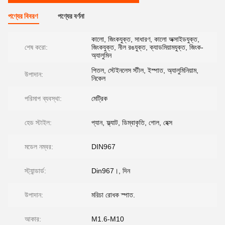
পণ্যের বিবরণ
পণ্যের বর্ণনা
কালো, জিংকযুক্ত, সাধারণ, কালো অক্সাইডযুক্ত,
শেষ করো:
জিংকযুক্ত, নীল রঙযুক্ত, ক্যাডমিয়ামযুক্ত, জিংক-
অ্যালুমিন
পিতল, স্টেইনলেস স্টীল, ইস্পাত, অ্যালুমিনিয়াম,
উপাদান:
নিকেল
পরিমাপ ব্যবস্থা:
মেট্রিক
হেড স্টাইল:
প্যান, ফ্ল্যাট, ডিম্বাকৃতি, গোল, হেক্স
মডেল নম্বর:
DIN967
স্ট্যান্ডার্ড:
Din967।, দিন
উপাদান:
মরিচা রোধক স্পাত.
আকার:
M1.6-M10