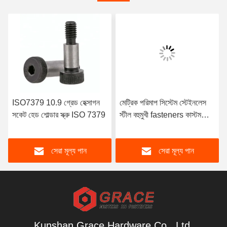
ISO7379 10.9 গ্রেড হেক্সাগন
মেট্রিক পরিমাপ সিস্টেম স্টেইনলেস
সকেট হেড শোল্ডার স্ক্রু ISO 7379
স্টীল বহুমুখী fasteners কাস্টম
Hex ক্রস স্লট Torx পেশাদারী
থেকে স্ক্রু
সেরা মূল্য পান
সেরা মূল্য পান
Kunshan Grace Hardware Co., Ltd.