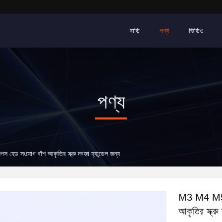
বাড়ি
পণ্য
ভিডিও
পণ্য
 হেড সংযোগ বাঁশ আকৃতির স্ক্রু দরজা হ্যান্ডেল জন্য
M3 M4 M5 সং
আকৃতির স্ক্রু