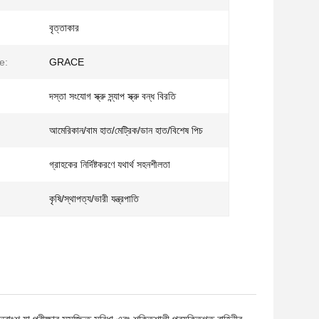
বৃত্তাকার
e:
GRACE
দস্তা সংযোগ স্ক্রু স্ন্যাপ স্ক্রু বন্ধ বিরতি
আমেরিকান/বাম হাত/মেট্রিক/ডান হাত/বিশেষ পিচ
গ্রাহকের নির্দিষ্টকরণে যথার্থ সহনশীলতা
কৃষি/স্থাপত্য/ভারী যন্ত্রপাতি