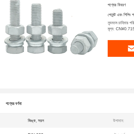
4.8
পণ্যের বিবরণ
পেমেন্ট এবং শিপিং শ
ন্যূনতম চাহিদার পর
মূল্য: CN¥0.7
পণ্যের বর্ণনা
জিঙ্ক, সরল
উপাদান: