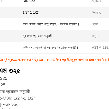
বর:
DIN 933
স্ট্যান্ডার্ড:
1/2"-1-1/2"
উপাদান:
সরল, কালো, দস্তা ধাতুপট্টাবৃত, এইচডিজি ইত্যাদি।
গ্রেড:
গ্রাহকের প্রয়োজন অনুযায়ী
লম্বা:
কার্টন এবং প্যালেট বা গ্রাহকের প্রয়োজন অনুযায়ী।
ASTM 325
ল পূর্ণ থ্রেডেড হেক্সাগন বোল্টস স্ক্রু এম 8 এম 16 জিংক প্লাস্টিকযুক্ত ফাস্টেনার 5/8 "মাঝারি কার
এম ৩২৫
ঃ A325
A325
হকের প্রয়োজন অনুযায়ী
2-M36; 1/2 "-1 1/2"
গ্যালভানাইজড