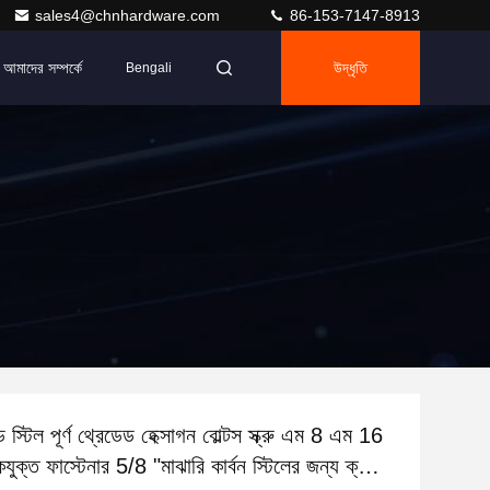
sales4@chnhardware.com
86-153-7147-8913
আমাদের সম্পর্কে
উদ্ধৃতি
Bengali
স্টিল পূর্ণ থ্রেডেড হেক্সাগন বোল্টস স্ক্রু এম 8 এম 16
কযুক্ত ফাস্টেনার 5/8 "মাঝারি কার্বন স্টিলের জন্য ক্লাস