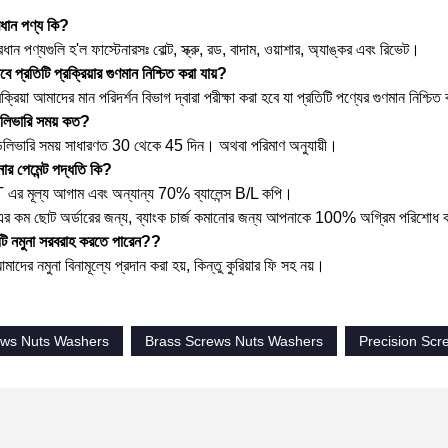
ধান পণ্য কি?
ন পণ্যগুলি হ'ল ফাস্টেনারসঃ বোল্ট, স্ক্রু, রড, বাদাম, ওয়াশার, অ্যাঙ্কর এবং রিভেট।
ে প্রতিটি প্রক্রিয়ার গুণমান নিশ্চিত করা যায়?
ক্রিয়া আমাদের মান পরিদর্শন বিভাগ দ্বারা পরীক্ষা করা হবে যা প্রতিটি পণ্যের গুণমান নিশ্চ
িভারি সময় কত?
িভারি সময় সাধারণত 30 থেকে 45 দিন। অথবা পরিমাণ অনুযায়ী।
র পেমেন্ট পদ্ধতি কি?
র মূল্য আগাম এবং অন্যান্য 70% ব্যালেন্স B/L কপি।
 ছোট অর্ডারের জন্য, ব্যাংক চার্জ কমানোর জন্য আপনাকে 100% অগ্রিম পরিশোধ করা
 নমুনা সরবরাহ করতে পারেন?
?
ের নমুনা বিনামূল্যে প্রদান করা হয়, কিন্তু কুরিয়ার ফি সহ নয়।
ws Nuts Washers
Brass Screws Nuts Washers
Precision Sc