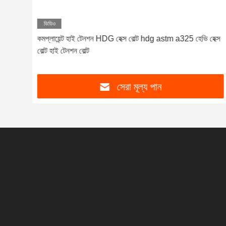
ভিডিও
ড়ি
কমপ্লায়েন্ট হাই টেনশন HDG হেক্স বোল্ট hdg astm a325 হেভি হেক্স
বোল্ট হাই টেনশন বোল্ট
সেরা মূল্য পান