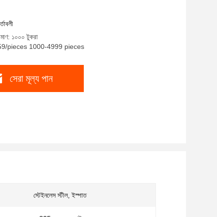
র্তাবলী
িমাণ: ১০০০ টুকরা
159/pieces 1000-4999 pieces
সেরা মূল্য পান
স্টেইনলেস স্টীল, ইস্পাত