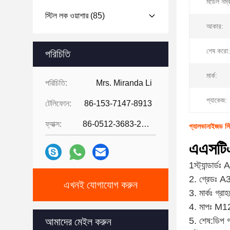
মডেল নম্
স্টিল লক ওয়াশার
(85)
আকার:
শেষ করো:
পরিচিতি
মার্ক:
পরিচিতি:
Mrs. Miranda Li
প্যাকেজ:
টেলিফোন:
86-153-7147-8913
ফ্যাক্স:
86-0512-3683-2631
গ্যালভানাইজড স্টি
এএসটি
1স্ট্যান্ডার্ড
2. গ্রেডঃ 
এখনই যোগাযোগ করুন
3. মার্কঃ গ্রা
4. মাপঃ M1
5. শেষ:
ডিপ 
আমাদের মেইল ​​করুন