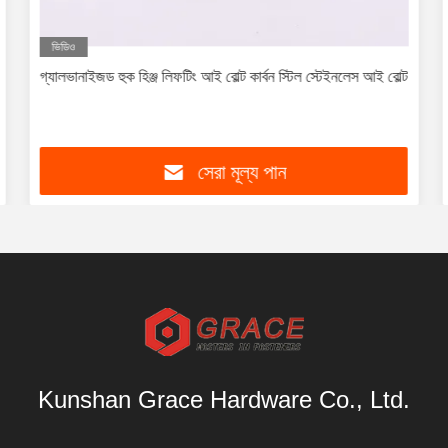
ভিডিও
গ্যালভানাইজড হুক হিঞ্জ লিফটিং আই বোল্ট কার্বন স্টিল স্টেইনলেস আই বোল্ট
সেরা মূল্য পান
Kunshan Grace Hardware Co., Ltd.