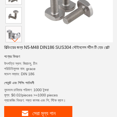
বিল্ডিংয়ের জন্য N5-M48 DIN186 SUS304 স্টেইনলেস স্টীল টি হেড বোল্ট
পণ্যের বিবরণ
উৎপত্তি স্থল: জিয়াংসু, চীন
পরিচিতিমুলক নাম: grace
মডেল নম্বার: DIN 186
পেমেন্ট এবং শিপিং শর্তাবলী
ন্যূনতম চাহিদার পরিমাণ: 1000 টুকরা
মূল্য: $0.02/pieces >=1000 pieces
প্যাকেজিং বিবরণ: শক্ত কাগজ এবং পি; স্টিক ব্যাগ।
সেরা মূল্য পান