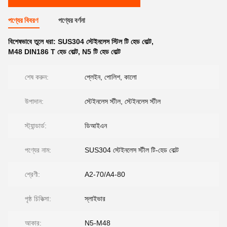
পণ্যের বিবরণ
পণ্যের বর্ণনা
বিশেষভাবে তুলে ধরা:
SUS304 স্টেইনলেস স্টিল টি হেড বোল্ট
,
M48 DIN186 T হেড বোল্ট
,
N5 টি হেড বোল্ট
শেষ করুন:
প্লেইন, পোলিশ, কালো
উপাদান:
স্টেইনলেস স্টীল, স্টেইনলেস স্টীল
স্ট্যান্ডার্ড:
ডিআইএন
পণ্যের নাম:
SUS304 স্টেইনলেস স্টীল টি-হেড বোল্ট
শ্রেণী:
A2-70/A4-80
পৃষ্ঠ চিকিত্সা:
স্লাইভার
আকার:
N5-M48