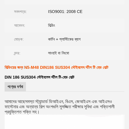
সনদপত্র:
ISO9001: 2008 CE
আবেদন:
বিল্ডিং
মোড়ক:
কার্টন + প্লাস্টিকের ব্যাগ
বন্দর:
সাংহাই বা নিংবো
বিল্ডিংয়ের জন্য N5-M48 DIN186 SUS304 স্টেইনলেস স্টীল টি হেড বোল্ট
DIN 186 SUS304 স্টেইনলেস স্টীল টি-হেড বোল্ট
পণ্যের বর্ণনা
আমাদের আছে
সমস্ত স্ট্যান্ডার্ড ডিআইএন, বিএস, জেআইএস এবং আইএসও
ফাস্টেনার এবং অন্যান্য শিল্প অংশগুলি সুসজ্জিত পরীক্ষার সুবিধা এবং শক্তিশালী
প্রযুক্তিগত শক্তি সহ।