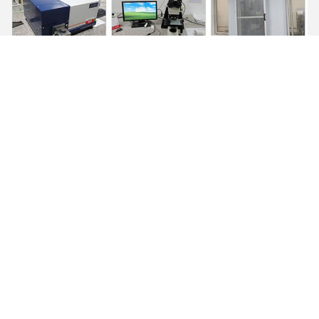
উৎপাদন প্রক্রিয়া
প্রথমত, বিশেষ ছাঁচ কর্মশালায় ছাঁচ তৈরির জন্য আমাদের নিজস্ব উচ্চ-নির্ভুলতা
ডিজিটাল মেশিনিং কেন্দ্র রয়েছে, চমৎকার ছাঁচ পণ্যটিকে সুন্দর চেহারা এবং সঠিকভাবে
তার আকার তৈরি করে।
দ্বিতীয়, আমরা ব্লাস্টিং মিছিল গ্রহণ করি, অক্সিডেশন পৃষ্ঠ অপসারণ করি, পৃষ্ঠটিকে
উজ্জ্বল এবং পরিষ্কার এবং অভিন্ন এবং সুন্দর করে তুলি।