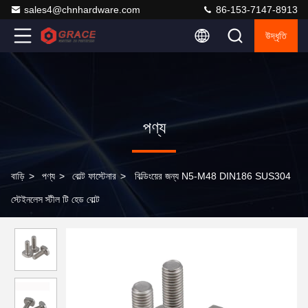
sales4@chnhardware.com
86-153-7147-8913
উদ্ধৃতি
পণ্য
বাড়ি
>
পণ্য
>
বোল্ট ফাস্টেনার
>
বিল্ডিংয়ের জন্য N5-M48 DIN186 SUS304
স্টেইনলেস স্টীল টি হেড বোল্ট