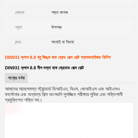
মোড়ক:
শক্ত কাগজ
নমুনা:
উপলব্ধ
বন্দর:
সাংহাই বা নিংবো
DIN931 ক্লাস 8.8 ব্লু জিঙ্ক হাফ থ্রেড হেক্স বোল্ট গ্যালভানাইজড ফিনিশ
DIN931 ক্লাস 8.8 নীল দস্তা হাফ থ্রেডেড হেক্স বোল্ট
পণ্যের বর্ণনা
আমাদের আছে
সমস্ত স্ট্যান্ডার্ড ডিআইএন, বিএস, জেআইএস এবং আইএসও
ফাস্টেনার এবং অন্যান্য শিল্প অংশগুলি সুসজ্জিত পরীক্ষার সুবিধা এবং শক্তিশালী
প্রযুক্তিগত শক্তি সহ।