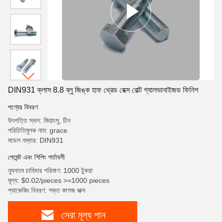
DIN931 ক্লাস 8.8 ব্লু জিঙ্ক হাফ থ্রেড হেক্স বোল্ট গ্যালভানাইজড ফিনিশ
পণ্যের বিবরণ
উৎপত্তি স্থল: জিয়াংসু, চীন
পরিচিতিমুলক নাম: grace
মডেল নম্বার: DIN931
পেমেন্ট এবং শিপিং শর্তাবলী
ন্যূনতম চাহিদার পরিমাণ: 1000 টুকরা
মূল্য: $0.02/pieces >=1000 pieces
প্যাকেজিং বিবরণ: শক্ত কাগজ বাক্স
সেরা মূল্য পান