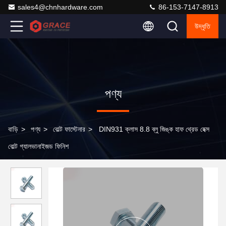
sales4@chnhardware.com
86-153-7147-8913
উদ্ধৃতি
পণ্য
বাড়ি
>
পণ্য
>
বোল্ট ফাস্টেনার
>
DIN931 ক্লাস 8.8 ব্লু জিঙ্ক হাফ থ্রেড হেক্স
বোল্ট গ্যালভানাইজড ফিনিশ