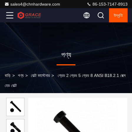
sales4@chnhardware.com
86-153-7147-8913
উদ্ধৃতি
পণ্য
বাড়ি
>
পণ্য
>
বোল্ট ফাস্টেনার
>
গ্রেড 2 গ্রেড 5 গ্রেড 8 ANSI B18.2.1 হেক্স
হেড বোল্ট