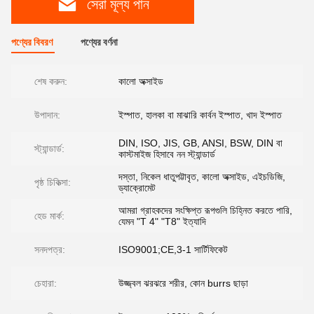
সেরা মূল্য পান
পণ্যের বিবরণ
পণ্যের বর্ণনা
শেষ করুন:
কালো অক্সাইড
উপাদান:
ইস্পাত, হালকা বা মাঝারি কার্বন ইস্পাত, খাদ ইস্পাত
DIN, ISO, JIS, GB, ANSI, BSW, DIN বা
স্ট্যান্ডার্ড:
কাস্টমাইজ হিসাবে নন স্ট্যান্ডার্ড
দস্তা, নিকেল ধাতুপট্টাবৃত, কালো অক্সাইড, এইচডিজি,
পৃষ্ঠ চিকিত্সা:
ড্যাক্রোমেট
আমরা গ্রাহকদের সংক্ষিপ্ত রূপগুলি চিহ্নিত করতে পারি,
হেড মার্ক:
যেমন "T 4" "T8" ইত্যাদি
সনদপত্র:
ISO9001;CE,3-1 সার্টিফিকেট
চেহারা:
উজ্জ্বল ঝরঝরে শরীর, কোন burrs ছাড়া