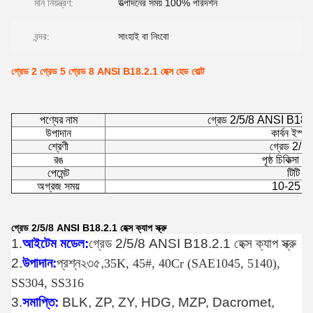
মান নিয়ন্ত্রণ:
উত্পাদনের সময় 100% পরিদর্শন
বন্দর:
সাংহাই বা নিংবো
গ্রেড 2 গ্রেড 5 গ্রেড 8 ANSI B18.2.1 হেক্স হেড বোল্ট
পণ্যের নাম
গ্রেড 2/5/8 ANSI B18.2.1 হ
উপাদান
কার্বন ইস্পা
শ্রেণী
গ্রেড 2/5/
রঙ
পৃষ্ঠ চিকিত্সা হি
পেমেন্ট
টিটি
অগ্রজ সময়
10-25 দি
গ্রেড 2/5/8 ANSI B18.2.1 হেক্স ক্যাপ স্ক্রু
1.
আইটেম মডেল:
গ্রেড 2/5/8 ANSI B18.2.1 হেক্স ক্যাপ স্ক্রু
2.
উপাদান:
প্রশ্ন২৩৫,
35K, 45#, 40Cr (SAE1045, 5140),
SS304, SS316
3.
সমাপ্তি:
BLK, ZP, ZY, HDG, MZP, Dacromet,