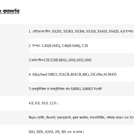
ং বাদাম
বর্ণনা
1. স্টেইনলেস স্টিল: SS201, SS303, SS304, SS316, SS410, SS420, 4.8 ইস্পাত হেক
2. ইস্পাত: C45(K1045), C46(K1046), C20
3.কার্বন স্টিল:CH1T,ML08AL,1010,1035,1045
4. AlloySteel:10B21,35ACR,40ACR,40Cr,35CrMn,SCM435
5.অ্যালুমিনিয়াম বা অ্যালুমিনিয়াম খাদ:Al6061,Al6063 ইত্যাদি
4.8, 8.8, 10.9, 12.9।
জিঙ্ক-প্লেটিং, জিওমেট, ড্যাক্রোমেট, ব্ল্যাক অক্সাইড, ফসফেটাইজিং, পাউডার আবরণ এবং ইল
ISO, DIN, ANSI, JIS, BS এবং অ-মানক।