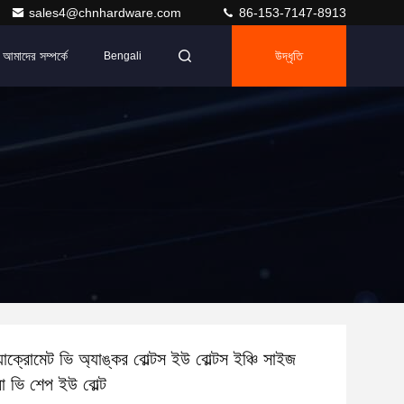
sales4@chnhardware.com
86-153-7147-8913
আমাদের সম্পর্কে
উদ্ধৃতি
Bengali
ড্যাক্রোমেট ভি অ্যাঙ্কর বোল্টস ইউ বোল্টস ইঞ্চি সাইজ
নো ভি শেপ ইউ বোল্ট