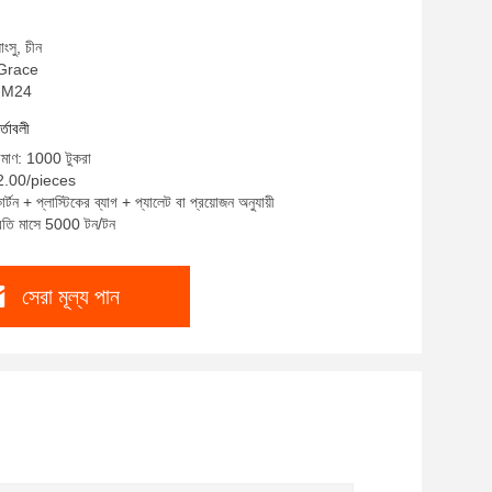
াংসু, চীন
: Grace
4-M24
র্তাবলী
রিমাণ: 1000 টুকরা
$2.00/pieces
র্টন + প্লাস্টিকের ব্যাগ + প্যালেট বা প্রয়োজন অনুযায়ী
প্রতি মাসে 5000 টন/টন
সেরা মূল্য পান