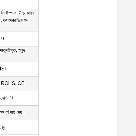
্বন ইস্পাত, উচ্চ কার্বন
ামা, ফসফোরাইজেশন,
.9
ধাতুপট্টাবৃত, হলুদ
NSI
, ROHS, CE
মেশিনারি
্পূর্ণ দায় নেব।
ূল্যে।