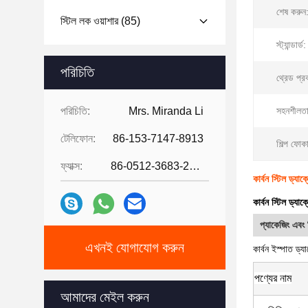
শেষ করুন
স্টিল লক ওয়াশার
(85)
স্ট্যান্ডার্ড:
পরিচিতি
থ্রেড প্র
পরিচিতি:
Mrs. Miranda Li
সহনশীলতা
টেলিফোন:
86-153-7147-8913
শিল্প ফোক
ফ্যাক্স:
86-0512-3683-2631
কার্বন স্টিল ড্যা
কার্বন স্টিল ড্যা
প্যাকেজিং এবং 
এখনই যোগাযোগ করুন
কার্বন ইস্পাত ড্য
পণ্যের নাম
আমাদের মেইল ​​করুন