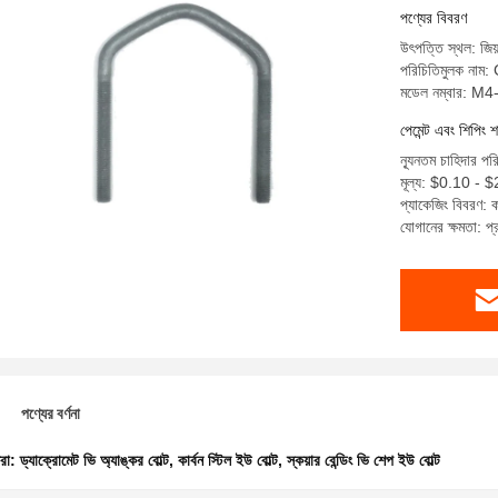
পণ্যের বিবরণ
উৎপত্তি স্থল: জিয়
পরিচিতিমুলক নাম
মডেল নম্বার: M
পেমেন্ট এবং শিপিং শ
ন্যূনতম চাহিদার প
মূল্য: $0.10 - 
প্যাকেজিং বিবরণ: কা
যোগানের ক্ষমতা: 
পণ্যের বর্ণনা
ধরা:
ড্যাক্রোমেট ভি অ্যাঙ্কর বোল্ট
,
কার্বন স্টিল ইউ বোল্ট
,
স্কয়ার বেন্ডিং ভি শেপ ইউ বোল্ট