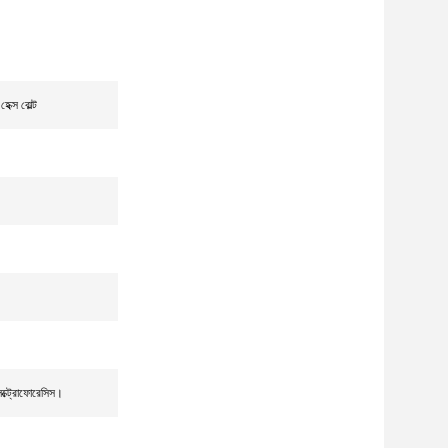
্স বোল্ট
েক্ট্রোফোরেসিস।