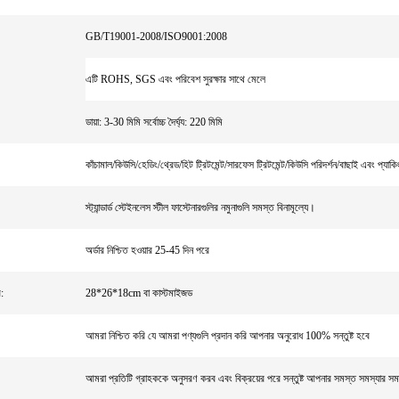
GB/T19001-2008/ISO9001:2008
এটি ROHS, SGS এবং পরিবেশ সুরক্ষার সাথে মেলে
ডায়া: 3-30 মিমি সর্বোচ্চ দৈর্ঘ্য: 220 মিমি
কাঁচামাল/কিউসি/হেডিং/থ্রেড/হিট ট্রিটমেন্ট/সারফেস ট্রিটমেন্ট/কিউসি পরিদর্শন/বাছাই এবং প্যাকি
স্ট্যান্ডার্ড স্টেইনলেস স্টীল ফাস্টেনারগুলির নমুনাগুলি সমস্ত বিনামূল্যে।
অর্ডার নিশ্চিত হওয়ার 25-45 দিন পরে
:
28*26*18cm বা কাস্টমাইজড
আমরা নিশ্চিত করি যে আমরা পণ্যগুলি প্রদান করি আপনার অনুরোধ 100% সন্তুষ্ট হবে
আমরা প্রতিটি গ্রাহককে অনুসরণ করব এবং বিক্রয়ের পরে সন্তুষ্ট আপনার সমস্ত সমস্যার সম