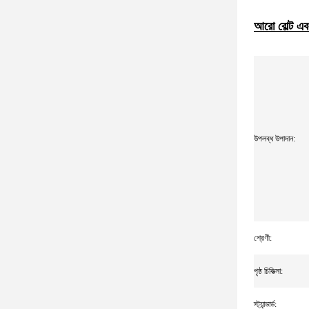
আরো বোল্ট এব
উপলব্ধ উপাদান:
শ্রেণী:
পৃষ্ঠ চিকিত্সা:
স্ট্যান্ডার্ড: