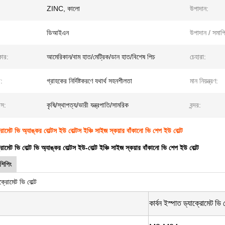
:
ZINC, কালো
উপাদান:
ডিআইএন
উপাদান / সমাপ্
কার:
আমেরিকান/বাম হাত/মেট্রিক/ডান হাত/বিশেষ পিচ
চেহারা:
:
গ্রাহকের নির্দিষ্টকরণে যথার্থ সহনশীলতা
মান নিয়ন্ত্রণ:
াস:
কৃষি/স্থাপত্য/ভারী যন্ত্রপাতি/সামরিক
বন্দর:
ক্রোমেট ভি অ্যাঙ্কর বোল্টস ইউ বোল্টস ইঞ্চি সাইজ স্কয়ার বাঁকানো ভি শেপ ইউ বোল্ট
ক্রোমেট ভি বোল্ট ভি অ্যাঙ্কর বোল্টস ইউ-বোল্ট ইঞ্চি সাইজ স্কয়ার বাঁকানো ভি শেপ ইউ বোল্ট
শিপিং
াক্রোমেট ভি বোল্ট
কার্বন ইস্পাত ড্যাক্রোমেট ভি ব