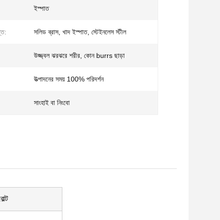
ইস্পাত
তি:
সলিড ব্রাস, খাদ ইস্পাত, স্টেইনলেস স্টীল
উজ্জ্বল ঝরঝরে শরীর, কোন burrs ছাড়া
উত্পাদনের সময় 100% পরিদর্শন
সাংহাই বা নিংবো
োল্ট