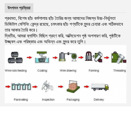
উৎপাদন প্রক্রিয়া
প্রথমত, বিশেষ ছাঁচ কর্মশালায় ছাঁচ তৈরির জন্য আমাদের নিজস্ব উচ্চ-নির্ভুলতা
ডিজিটাল মেশিনিং কেন্দ্র রয়েছে, চমৎকার ছাঁচ পণ্যটিকে সুন্দর চেহারা এবং সঠিকভাবে
তার আকার তৈরি করে।
দ্বিতীয়, আমরা ব্লাস্টিং মিছিল গ্রহণ করি, অক্সিডেশন পৃষ্ঠ অপসারণ করি, পৃষ্ঠটিকে
উজ্জ্বল এবং পরিষ্কার এবং অভিন্ন এবং সুন্দর করে তুলি।
কোম্পানির তথ্য