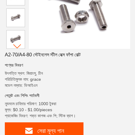
A2-70/A4-80 স্টেইনলেস স্টীল হেক্স ফাঁপা বোল্ট
পণ্যের বিবরণ
উৎপত্তি স্থল: জিয়াংসু, চীন
পরিচিতিমুলক নাম: grace
মডেল নম্বার: ডিআইএন
পেমেন্ট এবং শিপিং শর্তাবলী
ন্যূনতম চাহিদার পরিমাণ: 1000 টুকরা
মূল্য: $0.10 - $1.00/pieces
প্যাকেজিং বিবরণ: শক্ত কাগজ এবং পি; স্টিক ব্যাগ।
সেরা মূল্য পান