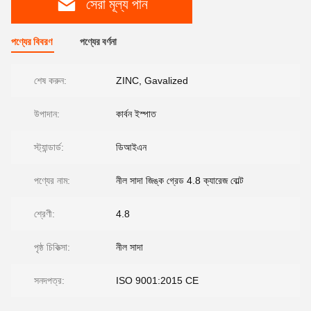
সেরা মূল্য পান
পণ্যের বিবরণ
পণ্যের বর্ণনা
শেষ করুন:
ZINC, Gavalized
উপাদান:
কার্বন ইস্পাত
স্ট্যান্ডার্ড:
ডিআইএন
পণ্যের নাম:
নীল সাদা জিঙ্ক গ্রেড 4.8 ক্যারেজ বোল্ট
শ্রেণী:
4.8
পৃষ্ঠ চিকিত্সা:
নীল সাদা
সনদপত্র:
ISO 9001:2015 CE