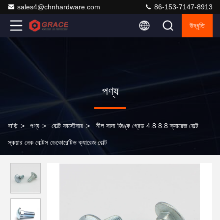
sales4@chnhardware.com
86-153-7147-8913
উদ্ধৃতি
পণ্য
বাড়ি
>
পণ্য
>
বোল্ট ফাস্টেনার
>
নীল সাদা জিঙ্ক গ্রেড 4.8 8.8 ক্যারেজ বোল্ট
স্কয়ার নেক বোল্টস ডেকোরেটিভ ক্যারেজ বোল্ট