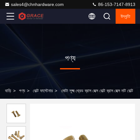
sales4@chnhardware.com
86-153-7147-8913
উদ্ধৃতি
পণ্য
বাড়ি
>
পণ্য
>
বোল্ট ফাস্টেনার
>
মোটা সূক্ষ্ম থ্রেড ব্রাস হেক্স বোল্ট ব্রাস হেক্স নাট বোল্ট