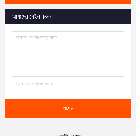
আমাদের মেইল ​​করুন
পাঠান