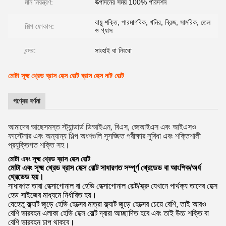
মান নিয়ন্ত্রণ:
উত্পাদনের সময় 100% পরিদর্শন
বায়ু শক্তি, পারমাণবিক, খনির, ব্রিজ, সামরিক, তেল
শিল্প ফোকাস:
ও গ্যাস
বন্দর:
সাংহাই বা নিংবো
মোটা সূক্ষ্ম থ্রেড ব্রাস হেক্স বোল্ট ব্রাস হেক্স নাট বোল্ট
পণ্যের বর্ণনা
আমাদের আছে
সমস্ত স্ট্যান্ডার্ড ডিআইএন, বিএস, জেআইএস এবং আইএসও
ফাস্টেনার এবং অন্যান্য শিল্প অংশগুলি সুসজ্জিত পরীক্ষার সুবিধা এবং শক্তিশালী
প্রযুক্তিগত শক্তি সহ।
মোটা এবং সূক্ষ্ম থ্রেড ব্রাস হেক্স বোল্ট
মোটা এবং সূক্ষ্ম থ্রেড ব্রাস হেক্স বোল্ট সাধারণত সম্পূর্ণ থ্রেডেড বা আংশিক/অর্ধ
থ্রেডেড হয়।
সাধারণত তারা হেক্সাগোনাল বা হেভি হেক্সাগোনাল বোল্ট/স্ক্রু যেখানে পার্থক্য তাদের হেক্স
হেড সাইজের মাধ্যমে নির্ধারিত হয়।
যেহেতু ফ্ল্যাট জুড়ে হেভি হেক্সের মাত্রা ফ্ল্যাট জুড়ে হেক্সের চেয়ে বেশি, তাই আরও
বেশি ভারবহন এলাকা হেভি হেক্স বোল্ট দ্বারা আচ্ছাদিত হবে এবং তাই উচ্চ শক্তি বা
বেশি ভারবহন চাপ থাকবে।