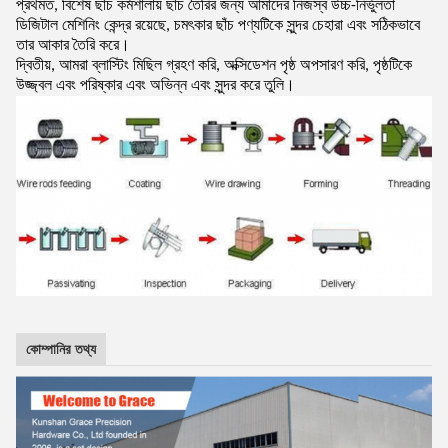
প্রথমত, বিশেষ ছাঁচ কর্মশালায় ছাঁচ তৈরির জন্য আমাদের নিজস্ব উচ্চ-নির্ভুলতা
ডিজিটাল মেশিনিং কেন্দ্র রয়েছে, চমৎকার ছাঁচ পণ্যটিকে সুন্দর চেহারা এবং সঠিকভাবে
তার আকার তৈরি করে।
দ্বিতীয়, আমরা ব্লাস্টিং মিছিল গ্রহণ করি, অক্সিডেশন পৃষ্ঠ অপসারণ করি, পৃষ্ঠটিকে
উজ্জ্বল এবং পরিষ্কার এবং অভিন্ন এবং সুন্দর করে তুলি।
কোম্পানির তথ্য