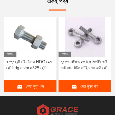
একই পণ্য
ভিডিও
ভিডিও
কমপ্লায়েন্ট হাই টেনশন HDG হেক্স
গ্যালভানাইজড হুক হিঞ্জ লিফটিং আই
বোল্ট hdg astm a325 হেভি হেক্স
বোল্ট কার্বন স্টিল স্টেইনলেস আই বোল্ট
বোল্ট হাই টেনশন বোল্ট
সেরা মূল্য পান
সেরা মূল্য পান