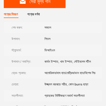
সেরা মূল্য পান
পণ্যের বিবরণ
পণ্যের বর্ণনা
শেষ করুন:
সমতল
উপাদান:
পিতল
স্ট্যান্ডার্ড:
ডিআইএন
উপাদান / সমাপ্তি:
কার্বন ইস্পাত, খাদ ইস্পাত, স্টেইনলেস স্টীল
থ্রেড প্রকার:
আমেরিকান/বাম হাত/মেট্রিক/ডান হাত/বিশেষ পিচ
চেহারা:
উজ্জ্বল ঝরঝরে শরীর, কোন burrs ছাড়া
সহনশীলতা:
গ্রাহকের নির্দিষ্টকরণে যথার্থ সহনশীলতা