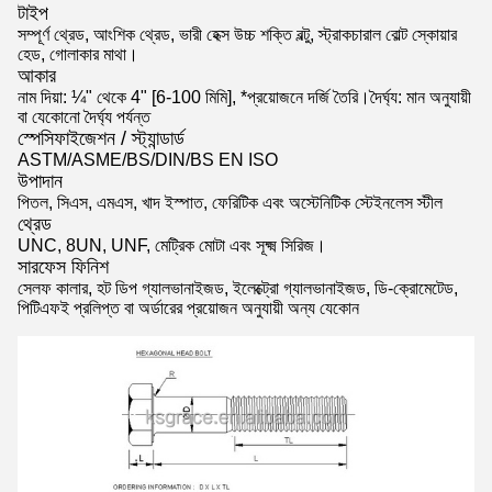
টাইপ
সম্পূর্ণ থ্রেড, আংশিক থ্রেড, ভারী হেক্স উচ্চ শক্তি বল্টু, স্ট্রাকচারাল বোল্ট স্কোয়ার
হেড, গোলাকার মাথা।
আকার
নাম দিয়া: ¼" থেকে 4" [6-100 মিমি], *প্রয়োজনে দর্জি তৈরি।দৈর্ঘ্য: মান অনুযায়ী
বা যেকোনো দৈর্ঘ্য পর্যন্ত
স্পেসিফাইজেশন / স্ট্যান্ডার্ড
ASTM/ASME/BS/DIN/BS EN ISO
উপাদান
পিতল, সিএস, এমএস, খাদ ইস্পাত, ফেরিটিক এবং অস্টেনিটিক স্টেইনলেস স্টীল
থ্রেড
UNC, 8UN, UNF, মেট্রিক মোটা এবং সূক্ষ্ম সিরিজ।
সারফেস ফিনিশ
সেলফ কালার, হট ডিপ গ্যালভানাইজড, ইলেক্ট্রো গ্যালভানাইজড, ডি-ক্রোমেটেড,
পিটিএফই প্রলিপ্ত বা অর্ডারের প্রয়োজন অনুযায়ী অন্য যেকোন