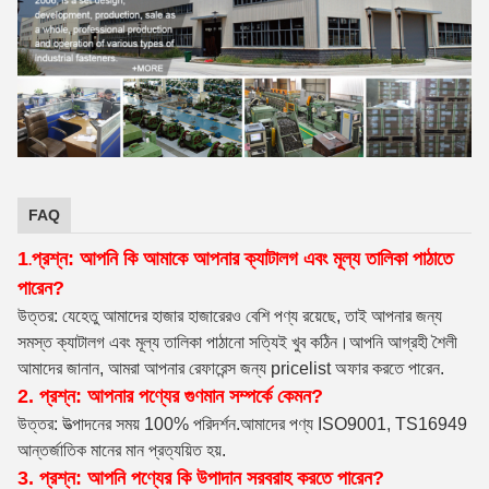
FAQ
1
প্রশ্ন: আপনি কি আমাকে আপনার ক্যাটালগ এবং মূল্য তালিকা পাঠাতে
.
পারেন?
উত্তর: যেহেতু আমাদের হাজার হাজারেরও বেশি পণ্য রয়েছে, তাই আপনার জন্য
সমস্ত ক্যাটালগ এবং মূল্য তালিকা পাঠানো সত্যিই খুব কঠিন।আপনি আগ্রহী শৈলী
আমাদের জানান, আমরা আপনার রেফারেন্স জন্য pricelist অফার করতে পারেন.
2. প্রশ্ন: আপনার পণ্যের গুণমান সম্পর্কে কেমন?
উত্তর: উত্পাদনের সময় 100% পরিদর্শন
.আমাদের পণ্য ISO9001, TS16949
আন্তর্জাতিক মানের মান প্রত্যয়িত হয়.
3. প্রশ্ন: আপনি পণ্যের কি উপাদান সরবরাহ করতে পারেন?