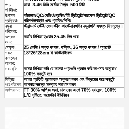
পণ্য
ডায়া: 3-46 মিমি সর্বোচ্চ দৈর্ঘ্য: 500 মিমি
পরিসীমা:
উত্পাদন
কাঁচামাল/QC/হেডিং/থ্রেডিং/হিট ট্রিটমেন্ট/সারফেস ট্রিটমেন্ট/QC
প্রক্রিয়া:
পরিদর্শন/বাছাই এবং প্যাকিং/শিপিং
নমুনা
স্ট্যান্ডার্ড স্টেইনলেস স্টীল ফাস্টেনারগুলির নমুনাগুলি সমস্ত বিনামূল্যে।
পরিষেবা:
অগ্রজ
অর্ডার নিশ্চিত হওয়ার 25-45 দিন পরে
সময়:
মোড়ক:
25 কেজি / শক্ত কাগজ, বাল্কিং, 36 শক্ত কাগজ / প্যালেট
শক্ত
18*26*28cm বা কাস্টমাইজড
কাগজের
আকার:
ওয়ারেন্টি:
আমরা নিশ্চিত করি যে আমরা পণ্যগুলি প্রদান করি আপনার অনুরোধ
100% সন্তুষ্ট হবে
বিক্রির
আমরা প্রতিটি গ্রাহককে অনুসরণ করব এবং বিক্রয়ের পরে সন্তুষ্ট
পরে
পরিষেবা:
আপনার সমস্ত সমস্যার সমাধান করব
অর্থপ্রদান:
TT 30% অগ্রিম জমা, চালানের আগে 70% ব্যালেন্স, 100%
L/C দৃষ্টিতে, ওয়েস্টার্ন ইউনিয়ন