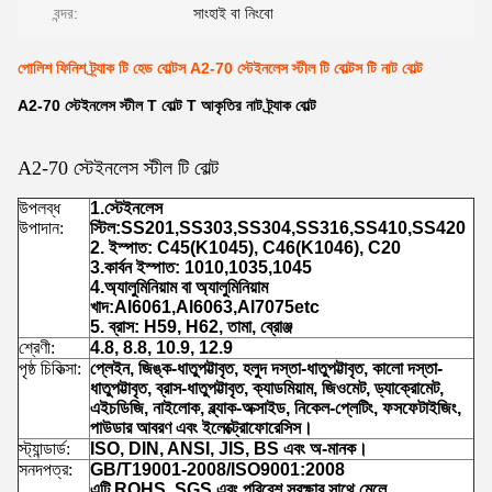
বন্দর:
সাংহাই বা নিংবো
পোলিশ ফিনিশ ট্র্যাক টি হেড বোল্টস A2-70 স্টেইনলেস স্টীল টি বোল্টস টি নাট বোল্ট
A2-70 স্টেইনলেস স্টীল T বোল্ট T আকৃতির নাট ট্র্যাক বোল্ট
A2-70 স্টেইনলেস স্টীল টি বোল্ট
উপলব্ধ
1.স্টেইনলেস
উপাদান:
স্টিল:SS201,SS303,SS304,SS316,SS410,SS420
2. ইস্পাত: C45(K1045), C46(K1046), C20
3.কার্বন ইস্পাত: 1010,1035,1045
4.অ্যালুমিনিয়াম বা অ্যালুমিনিয়াম
খাদ:Al6061,Al6063,Al7075etc
5. ব্রাস: H59, H62, তামা, ব্রোঞ্জ
শ্রেণী:
4.8, 8.8, 10.9, 12.9
পৃষ্ঠ চিকিত্সা:
প্লেইন, জিঙ্ক-ধাতুপট্টাবৃত, হলুদ দস্তা-ধাতুপট্টাবৃত, কালো দস্তা-
ধাতুপট্টাবৃত, ব্রাস-ধাতুপট্টাবৃত, ক্যাডমিয়াম, জিওমেট, ড্যাক্রোমেট,
এইচডিজি, নাইলোক, ব্ল্যাক-অক্সাইড, নিকেল-প্লেটিং, ফসফেটাইজিং,
পাউডার আবরণ এবং ইলেক্ট্রোফোরেসিস।
স্ট্যান্ডার্ড:
ISO, DIN, ANSI, JIS, BS এবং অ-মানক।
সনদপত্র:
GB/T19001-2008/ISO9001:2008
এটি ROHS, SGS এবং পরিবেশ সুরক্ষার সাথে মেলে