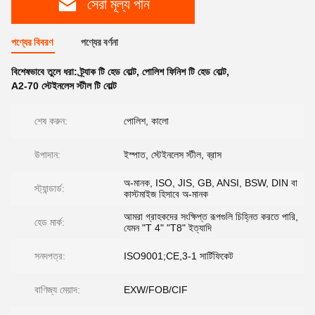
সেরা মূল্য পান
পণ্যের বিবরণ
পণ্যের বর্ণনা
বিশেষভাবে তুলে ধরা:
ট্র্যাক টি হেড বোল্ট
,
পোলিশ ফিনিশ টি হেড বোল্ট
,
A2-70 স্টেইনলেস স্টীল টি বোল্ট
শেষ করুন:
পোলিশ, কালো
উপাদান:
ইস্পাত, স্টেইনলেস স্টীল, ব্রাস
অ-মানক, ISO, JIS, GB, ANSI, BSW, DIN বা
স্ট্যান্ডার্ড:
কাস্টমাইজ হিসাবে অ-মানক
আমরা গ্রাহকদের সংক্ষিপ্ত রূপগুলি চিহ্নিত করতে পারি,
হেড মার্ক:
যেমন "T 4" "T8" ইত্যাদি
সনদপত্র:
ISO9001;CE,3-1 সার্টিফিকেট
বাণিজ্য মেয়াদ:
EXW/FOB/CIF