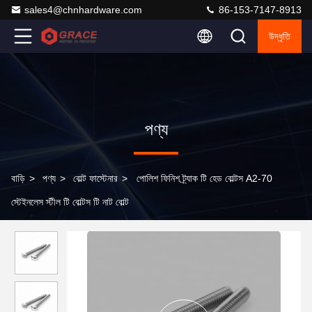
sales4@chnhardware.com
86-153-7147-8913
উদ্ধৃতি
পণ্য
বাড়ি
>
পণ্য
>
বোল্ট ফাস্টেনার
>
পোলিশ ফিনিশ ট্র্যাক টি হেড বোল্টস A2-70
স্টেইনলেস স্টীল টি বোল্টস টি নাট বোল্ট