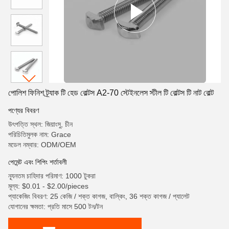
পোলিশ ফিনিশ ট্র্যাক টি হেড বোল্টস A2-70 স্টেইনলেস স্টীল টি বোল্টস টি নাট বোল্ট
পণ্যের বিবরণ
উৎপত্তি স্থল: জিয়াংসু, চীন
পরিচিতিমুলক নাম: Grace
মডেল নম্বার: ODM/OEM
পেমেন্ট এবং শিপিং শর্তাবলী
ন্যূনতম চাহিদার পরিমাণ: 1000 টুকরা
মূল্য: $0.01 - $2.00/pieces
প্যাকেজিং বিবরণ: 25 কেজি / শক্ত কাগজ, বাল্কিং, 36 শক্ত কাগজ / প্যালেট
যোগানের ক্ষমতা: প্রতি মাসে 500 টন/টন