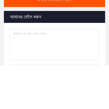
আমাদের মেইল ​​করুন
পাঠান