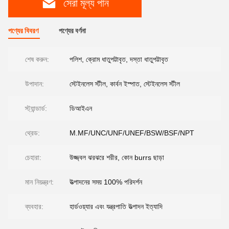
সেরা মূল্য পান
পণ্যের বিবরণ
পণ্যের বর্ণনা
শেষ করুন:
পলিশ, ক্রোম ধাতুপট্টাবৃত, দস্তা ধাতুপট্টাবৃত
উপাদান:
স্টেইনলেস স্টীল, কার্বন ইস্পাত, স্টেইনলেস স্টীল
স্ট্যান্ডার্ড:
ডিআইএন
থ্রেড:
M.MF/UNC/UNF/UNEF/BSW/BSF/NPT
চেহারা:
উজ্জ্বল ঝরঝরে শরীর, কোন burrs ছাড়া
মান নিয়ন্ত্রণ:
উত্পাদনের সময় 100% পরিদর্শন
ব্যবহার:
হার্ডওয়্যার এবং যন্ত্রপাতি উত্পাদন ইত্যাদি