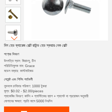
বিগ হেড ক্যারেজ বোল্ট রাউন্ড হেড স্কয়ার নেক বোল্ট
পণ্যের বিবরণ
উৎপত্তি স্থল: জিয়াংসু, চীন
পরিচিতিমুলক নাম: Grace
মডেল নম্বার: কাস্টমাইজড
পেমেন্ট এবং শিপিং শর্তাবলী
ন্যূনতম চাহিদার পরিমাণ: 1000 টুকরা
মূল্য: $0.02 - $2.00/pieces
প্যাকেজিং বিবরণ: কার্টন + প্লাস্টিকের ব্যাগ + প্যালেট বা প্রয়োজন অনুযায়ী
যোগানের ক্ষমতা: প্রতি মাসে 5000 টন/টন