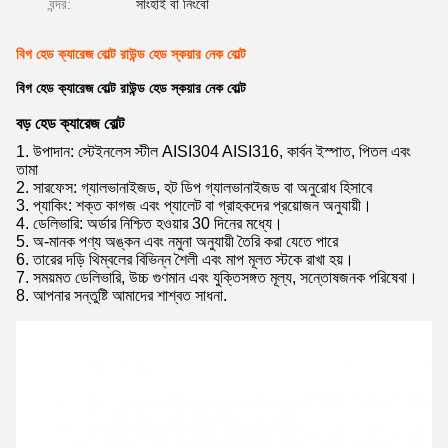
বন্দর:
সাংহাই বা নিংবো
বিগ হেড ক্যারেজ বোল্ট রাউন্ড হেড স্কয়ার নেক বোল্ট
বিগ হেড ক্যারেজ বোল্ট রাউন্ড হেড স্কয়ার নেক বোল্ট
বড় হেড ক্যারেজ বোল্ট
1. উপাদান: স্টেইনলেস স্টীল AISI304 AISI316, কার্বন ইস্পাত, পিতল এবং
তামা
2. সারফেস: গ্যালভানাইজড, হট ডিপ গ্যালভানাইজড বা অনুরোধ হিসাবে
3. প্যাকিং: শক্ত কাগজ এবং প্যালেট বা গ্রাহকদের প্রয়োজন অনুযায়ী।
4. ডেলিভারি: অর্ডার নিশ্চিত হওয়ার 30 দিনের মধ্যে।
5. অ-মানক পণ্য অঙ্কন এবং নমুনা অনুযায়ী তৈরি করা যেতে পারে
6. তারের দড়ি থিম্বলের বিভিন্ন শৈলী এবং মাপ মূলত স্টকে রাখা হয়।
7. সময়মত ডেলিভারি, উচ্চ গুণমান এবং যুক্তিসঙ্গত মূল্য, সন্তোষজনক পরিষেবা।
8. আপনার সন্তুষ্টি আমাদের শাশ্বত সাধনা.