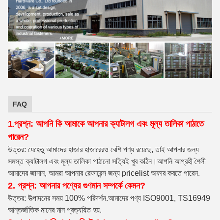
FAQ
1
প্রশ্ন: আপনি কি আমাকে আপনার ক্যাটালগ এবং মূল্য তালিকা পাঠাতে
.
পারেন?
উত্তর: যেহেতু আমাদের হাজার হাজারেরও বেশি পণ্য রয়েছে, তাই আপনার জন্য
সমস্ত ক্যাটালগ এবং মূল্য তালিকা পাঠানো সত্যিই খুব কঠিন।আপনি আগ্রহী শৈলী
আমাদের জানান, আমরা আপনার রেফারেন্স জন্য pricelist অফার করতে পারেন.
2. প্রশ্ন: আপনার পণ্যের গুণমান সম্পর্কে কেমন?
উত্তর: উত্পাদনের সময় 100% পরিদর্শন
.আমাদের পণ্য ISO9001, TS16949
আন্তর্জাতিক মানের মান প্রত্যয়িত হয়.