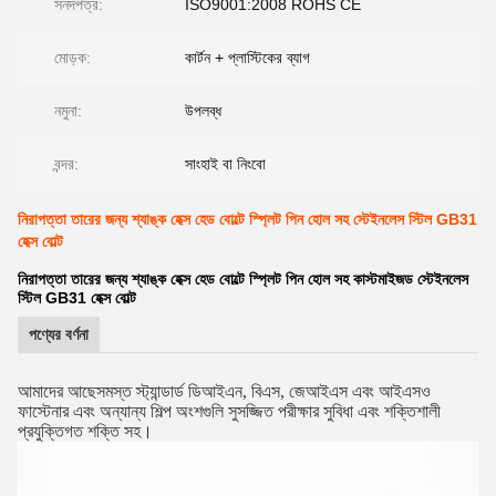
সনদপত্র:
ISO9001:2008 ROHS CE
মোড়ক:
কার্টন + প্লাস্টিকের ব্যাগ
নমুনা:
উপলব্ধ
বন্দর:
সাংহাই বা নিংবো
নিরাপত্তা তারের জন্য শ্যাঙ্ক হেক্স হেড বোল্টে স্প্লিট পিন হোল সহ স্টেইনলেস স্টিল GB31
হেক্স বোল্ট
নিরাপত্তা তারের জন্য শ্যাঙ্ক হেক্স হেড বোল্টে স্প্লিট পিন হোল সহ কাস্টমাইজড স্টেইনলেস
স্টিল GB31 হেক্স বোল্ট
পণ্যের বর্ণনা
আমাদের আছে
সমস্ত স্ট্যান্ডার্ড ডিআইএন, বিএস, জেআইএস এবং আইএসও
ফাস্টেনার এবং অন্যান্য শিল্প অংশগুলি সুসজ্জিত পরীক্ষার সুবিধা এবং শক্তিশালী
প্রযুক্তিগত শক্তি সহ।