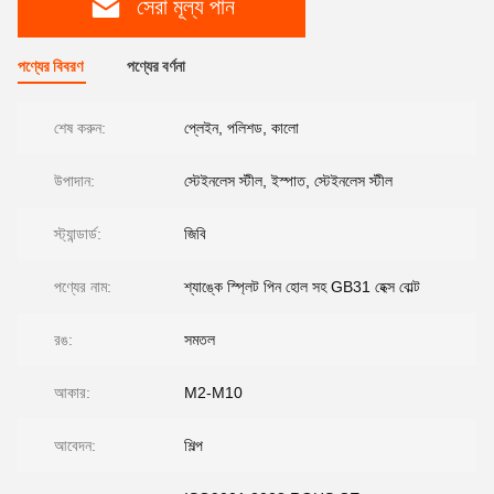
সেরা মূল্য পান
পণ্যের বিবরণ
পণ্যের বর্ণনা
শেষ করুন:
প্লেইন, পলিশড, কালো
উপাদান:
স্টেইনলেস স্টীল, ইস্পাত, স্টেইনলেস স্টীল
স্ট্যান্ডার্ড:
জিবি
পণ্যের নাম:
শ্যাঙ্কে স্প্লিট পিন হোল সহ GB31 হেক্স বোল্ট
রঙ:
সমতল
আকার:
M2-M10
আবেদন:
শিল্প