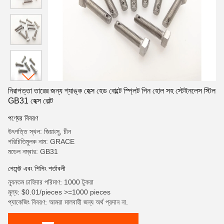
নিরাপত্তা তারের জন্য শ্যাঙ্ক হেক্স হেড বোল্টে স্প্লিট পিন হোল সহ স্টেইনলেস স্টিল
GB31 হেক্স বোল্ট
পণ্যের বিবরণ
উৎপত্তি স্থল: জিয়াংসু, চীন
পরিচিতিমুলক নাম: GRACE
মডেল নম্বার: GB31
পেমেন্ট এবং শিপিং শর্তাবলী
ন্যূনতম চাহিদার পরিমাণ: 1000 টুকরা
মূল্য: $0.01/pieces >=1000 pieces
প্যাকেজিং বিবরণ: আমরা মালবাহী জন্য অর্থ প্রদান না.