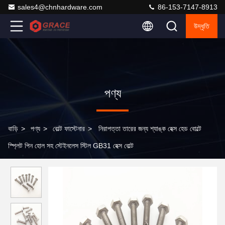
sales4@chnhardware.com
86-153-7147-8913
উদ্ধৃতি
পণ্য
বাড়ি
>
পণ্য
>
বোল্ট ফাস্টেনার
>
নিরাপত্তা তারের জন্য শ্যাঙ্ক হেক্স হেড বোল্টে
স্প্লিট পিন হোল সহ স্টেইনলেস স্টিল GB31 হেক্স বোল্ট