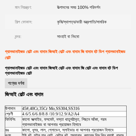
মান নিয়ন্ত্রণ:
উত্পাদনের সময় 100% পরিদর্শন
শিল্প ফোকাস:
কৃষি/স্থাপত্য/ভারী যন্ত্রপাতি/সামরিক
বন্দর:
সাংহাই বা নিংবো
গ্যালভানাইজড বোল্ট এবং বাদাম জিআই বোল্ট এবং বাদাম জি বাদাম হট ডিপ গ্যালভানাইজড
বোল্ট
গ্যালভানাইজড বোল্ট এবং বাদাম জিআই বোল্ট এবং বাদাম জি বোল্ট এবং বাদাম হট ডিপ
গ্যালভানাইজড বোল্ট
পণ্যের বর্ণনা
জিআই বোল্ট এবং বাদাম
উপাদান
45#,40Cr,35Cr Mo,SS304,SS316
শ্রেণী
4.6/5.6/6.8/8.8 /10.9/12.9/A2/A4
ফিনিশিং
কালো অক্সাইড, ফসফেট, দস্তা ধাতুপট্টাবৃত, পিছনে আঁকা, গরম
গ্যালভানাইজড বা আপনার প্রয়োজন হিসাবে
রঙ
কালো, ধূসর, লাল, গ্লোডেন, স্লাইভার বা আপনার প্রয়োজন হিসাবে
পণ্য
ইউ বল্ট, হুইল হাব বোল্ট, সেন্টার বল্ট, স্প্যানার, ব্যালেন্স বিম পিন শ্যাফ্ট, বাদাম,