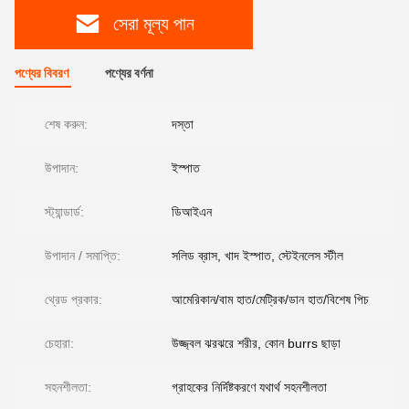
সেরা মূল্য পান
পণ্যের বিবরণ
পণ্যের বর্ণনা
শেষ করুন:
দস্তা
উপাদান:
ইস্পাত
স্ট্যান্ডার্ড:
ডিআইএন
উপাদান / সমাপ্তি:
সলিড ব্রাস, খাদ ইস্পাত, স্টেইনলেস স্টীল
থ্রেড প্রকার:
আমেরিকান/বাম হাত/মেট্রিক/ডান হাত/বিশেষ পিচ
চেহারা:
উজ্জ্বল ঝরঝরে শরীর, কোন burrs ছাড়া
সহনশীলতা:
গ্রাহকের নির্দিষ্টকরণে যথার্থ সহনশীলতা