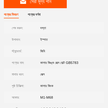
সেরা মূল্য পান
পণ্যের বিবরণ
পণ্যের বর্ণনা
শেষ করুন:
দস্তা
উপাদান:
ইস্পাত
স্ট্যান্ডার্ড:
জিবি
পণ্যের নাম:
কালার জিঙ্ক হেক্স বোল্ট GB5783
মাথার ধরন:
হেক্স
পৃষ্ঠ চিকিত্সা:
কালার জিংক
আকার:
M1-M68