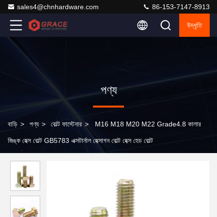
sales4@chnhardware.com
86-153-7147-8913
উদ্ধৃতি
পণ্য
বাড়ি
>
পণ্য
>
বোল্ট ফাস্টেনার
>
M16 M18 M20 M22 Grade4.8 কালার
জিঙ্ক হেক্স বোল্ট GB5783 এক্সটার্নাল হেক্সাগন বোল্ট হেক্স হেড বোল্ট