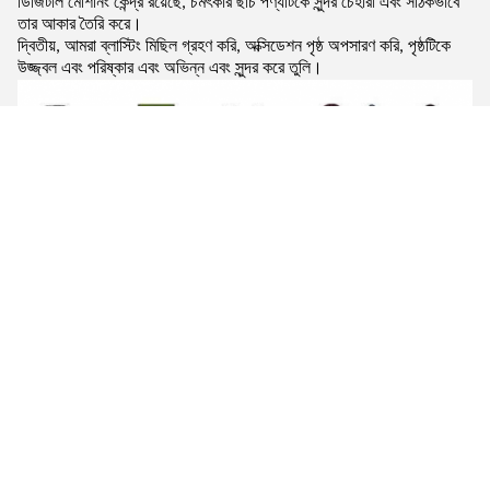
ডিজিটাল মেশিনিং কেন্দ্র রয়েছে, চমৎকার ছাঁচ পণ্যটিকে সুন্দর চেহারা এবং সঠিকভাবে
তার আকার তৈরি করে।
দ্বিতীয়, আমরা ব্লাস্টিং মিছিল গ্রহণ করি, অক্সিডেশন পৃষ্ঠ অপসারণ করি, পৃষ্ঠটিকে
উজ্জ্বল এবং পরিষ্কার এবং অভিন্ন এবং সুন্দর করে তুলি।
কোম্পানির তথ্য