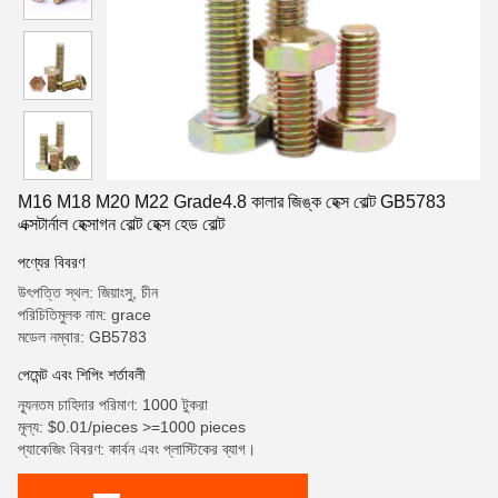
M16 M18 M20 M22 Grade4.8 কালার জিঙ্ক হেক্স বোল্ট GB5783
এক্সটার্নাল হেক্সাগন বোল্ট হেক্স হেড বোল্ট
পণ্যের বিবরণ
উৎপত্তি স্থল: জিয়াংসু, চীন
পরিচিতিমুলক নাম: grace
মডেল নম্বার: GB5783
পেমেন্ট এবং শিপিং শর্তাবলী
ন্যূনতম চাহিদার পরিমাণ: 1000 টুকরা
মূল্য: $0.01/pieces >=1000 pieces
প্যাকেজিং বিবরণ: কার্বন এবং প্লাস্টিকের ব্যাগ।