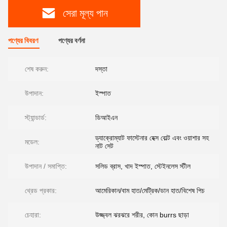
সেরা মূল্য পান
পণ্যের বিবরণ
পণ্যের বর্ণনা
শেষ করুন:
দস্তা
উপাদান:
ইস্পাত
স্ট্যান্ডার্ড:
ডিআইএন
ড্যাক্রোম্যাট ফাস্টেনার হেক্স বোল্ট এবং ওয়াশার সহ
মডেল:
নাট সেট
উপাদান / সমাপ্তি:
সলিড ব্রাস, খাদ ইস্পাত, স্টেইনলেস স্টীল
থ্রেড প্রকার:
আমেরিকান/বাম হাত/মেট্রিক/ডান হাত/বিশেষ পিচ
চেহারা:
উজ্জ্বল ঝরঝরে শরীর, কোন burrs ছাড়া