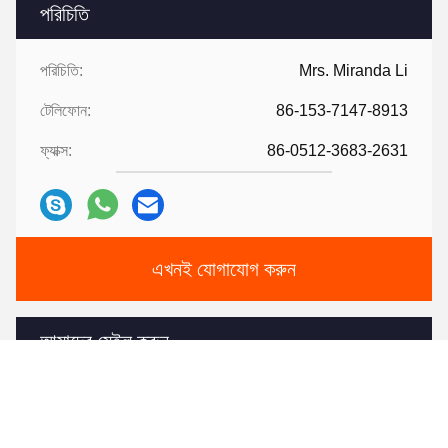
পরিচিতি
পরিচিতি:
Mrs. Miranda Li
টেলিফোন:
86-153-7147-8913
ফ্যাক্স:
86-0512-3683-2631
এখনই যোগাযোগ করুন
আমাদের মেইল ​​করুন