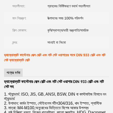
সহনশীলতা:
গ্রাহকের নির্দিষ্টকরণে যথার্থ সহনশীলতা
মান নিয়ন্ত্রণ:
উত্পাদনের সময় 100% পরিদর্শন
শিল্প ফোকাস:
কৃষি/স্থাপত্য/ভারী যন্ত্রপাতি/সামরিক
বন্দর:
সাংহাই বা নিংবো
ড্যাক্রোম্যাট ফাস্টেনার হেক্স বোল্ট এবং নাট সেট ওয়াশারের সাথে DIN 933 বোল্ট এবং নাট
সেট ড্যাক্রোম্যাট বোল্ট
পণ্যের বর্ণনা
ড্যাক্রোম্যাট ফাস্টেনার হেক্স বোল্ট এবং নাট সেট ওয়াশার DIN 933 বোল্ট এবং নাট
সেট সহ
1. স্ট্যান্ডার্ড: ISO, JIS, GB, ANSI, BSW, DIN বা কাস্টমাইজ হিসাবে নন
স্ট্যান্ডার্ড
2. উপাদান: কার্বন ইস্পাত, স্টেইনলেস স্টীল304/316, খাদ ইস্পাত, প্লাস্টিক
3. মাত্রা: M4-M100,
অনুরোধের ভিত্তিতে বিশেষ আকার উপলব্ধ
4. পৃষ্ঠ চিকিত্সা: দস্তা, নিকেল ধাতুপট্টাবৃত, কালো অক্সাইড, HDG, Dacromet,