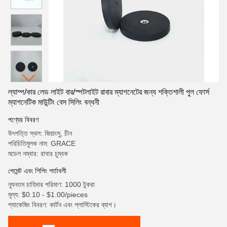
ল্যাম্প/কার লেড লাইট বার/স্পটলাইট রাবার ম্যাগনেটের জন্য শক্তিশালী পুল ফোর্স
ম্যাগনেটিক মাউন্টিং বেস সিলিং বন্ধনী
পণ্যের বিবরণ
উৎপত্তি স্থল: জিয়াংসু, চীন
পরিচিতিমুলক নাম: GRACE
মডেল নম্বার: রাবার চুম্বক
পেমেন্ট এবং শিপিং শর্তাবলী
ন্যূনতম চাহিদার পরিমাণ: 1000 টুকরা
মূল্য: $0.10 - $1.00/pieces
প্যাকেজিং বিবরণ: কার্টন এবং প্লাস্টিকের ব্যাগ।