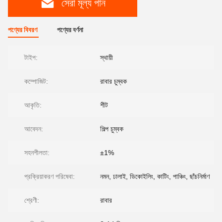
সেরা মূল্য পান
পণ্যের বিবরণ
পণ্যের বর্ণনা
টাইপ:
স্থায়ী
কম্পোজিট:
রাবার চুম্বক
আকৃতি:
শীট
আবেদন:
শিল্প চুম্বক
সহনশীলতা:
±1%
প্রক্রিয়াকরণ পরিষেবা:
নমন, ঢালাই, ডিকোইলিং, কাটিং, পাঞ্চিং, ছাঁচনির্মাণ
শ্রেণী:
রাবার