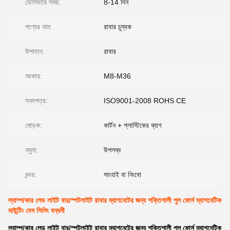
ডেলিভারি সময়:
8-14 দিন
পণ্যের নাম:
রাবার চুম্বক
উপাদান:
রাবার
আকার:
M8-M36
সনদপত্র:
ISO9001-2008 ROHS CE
মোড়ক:
কার্টন + প্লাস্টিকের ব্যাগ
নমুনা:
উপলব্ধ
বন্দর:
সাংহাই বা নিংবো
ল্যাম্প/কার লেড লাইট বার/স্পটলাইট রাবার ম্যাগনেটের জন্য শক্তিশালী পুল ফোর্স ম্যাগনেটিক
মাউন্টিং বেস সিলিং বন্ধনী
ল্যাম্প/কার লেড লাইট বার/স্পটলাইট রাবার ম্যাগনেটের জন্য শক্তিশালী পুল ফোর্স ম্যাগনেটিক