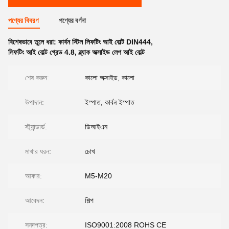
পণ্যের বিবরণ
পণ্যের বর্ণনা
বিশেষভাবে তুলে ধরা:
কার্বন স্টিল লিফটিং আই বোল্ট DIN444
,
লিফটিং আই বোল্ট গ্রেড 4.8
,
ব্ল্যাক অক্সাইড লেপ আই বোল্ট
শেষ করুন:
কালো অক্সাইড, কালো
উপাদান:
ইস্পাত, কার্বন ইস্পাত
স্ট্যান্ডার্ড:
ডিআইএন
মাথার ধরন:
চোখ
আকার:
M5-M20
আবেদন:
শিল্প
সনদপত্র:
ISO9001:2008 ROHS CE