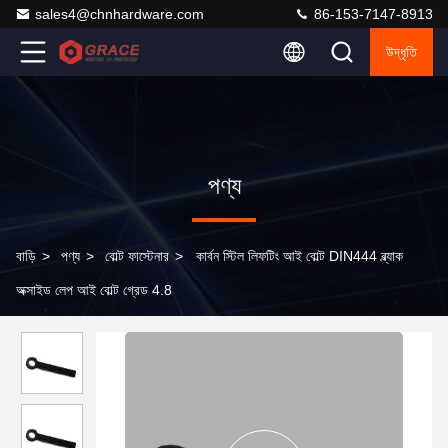
sales4@chnhardware.com
86-153-7147-8913
উদ্ধৃতি
পণ্য
বাড়ি
>
পণ্য
>
বোল্ট ফাস্টেনার
>
কার্বন স্টিল লিফটিং আই বোল্ট DIN444 ব্ল্যাক
অক্সাইড লেপ আই বোল্ট গ্রেড 4.8