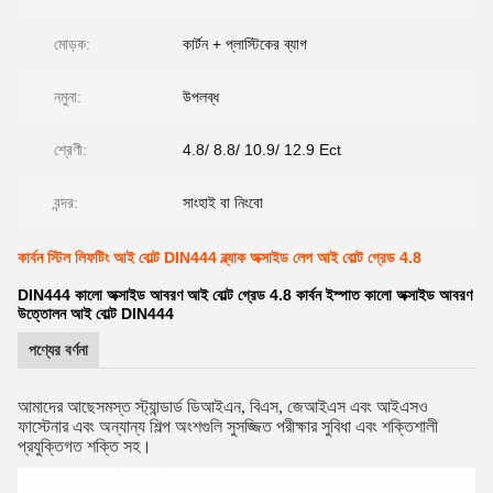
মোড়ক:
কার্টন + প্লাস্টিকের ব্যাগ
নমুনা:
উপলব্ধ
শ্রেণী:
4.8/ 8.8/ 10.9/ 12.9 Ect
বন্দর:
সাংহাই বা নিংবো
কার্বন স্টিল লিফটিং আই বোল্ট DIN444 ব্ল্যাক অক্সাইড লেপ আই বোল্ট গ্রেড 4.8
DIN444 কালো অক্সাইড আবরণ আই বোল্ট গ্রেড 4.8 কার্বন ইস্পাত কালো অক্সাইড আবরণ
উত্তোলন আই বোল্ট DIN444
পণ্যের বর্ণনা
আমাদের আছে
সমস্ত স্ট্যান্ডার্ড ডিআইএন, বিএস, জেআইএস এবং আইএসও
ফাস্টেনার এবং অন্যান্য শিল্প অংশগুলি সুসজ্জিত পরীক্ষার সুবিধা এবং শক্তিশালী
প্রযুক্তিগত শক্তি সহ।