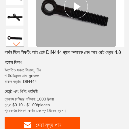
কার্বন স্টিল লিফটিং আই বোল্ট DIN444 ব্ল্যাক অক্সাইড লেপ আই বোল্ট গ্রেড 4.8
পণ্যের বিবরণ
উৎপত্তি স্থল: জিয়াংসু, চীন
পরিচিতিমুলক নাম: grace
মডেল নম্বার: DIN444
পেমেন্ট এবং শিপিং শর্তাবলী
ন্যূনতম চাহিদার পরিমাণ: 1000 টুকরা
মূল্য: $0.10 - $1.00/pieces
প্যাকেজিং বিবরণ: কার্বন এবং প্লাস্টিকের ব্যাগ।
সেরা মূল্য পান