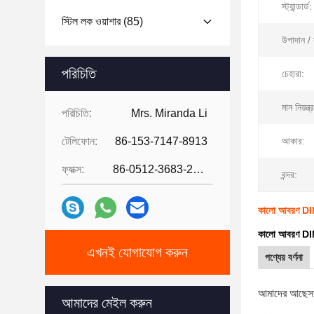
স্ট্যান্ডার্ড:
স্টিল লক ওয়াশার
(85)
উপাদান / 
পরিচিতি
চেহারা:
মান নিয়ন্ত্
পরিচিতি:
Mrs. Miranda Li
টেলিফোন:
86-153-7147-8913
আকার:
ফ্যাক্স:
86-0512-3683-2631
বন্দর:
কালো আবরণ DIN
কালো আবরণ DIN
এখনই যোগাযোগ করুন
পণ্যের বর্ণনা
আমাদের আছে
স
আমাদের মেইল ​​করুন