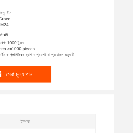
াংসু, চীন
: Grace
6-M24
র্তাবলী
রিমাণ: 1000 টুকরা
ieces >=1000 pieces
র্টন + প্লাস্টিকের ব্যাগ + প্যালেট বা প্রয়োজন অনুযায়ী
সেরা মূল্য পান
ইস্পাত