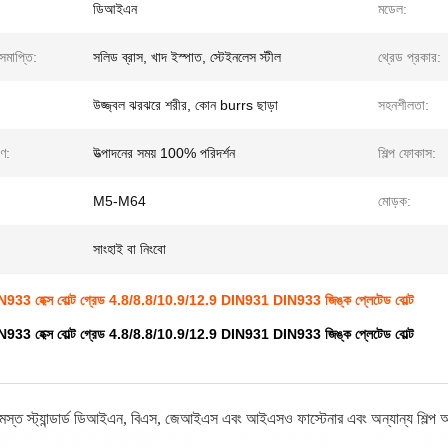
ডিআইএন
মডেল:
সমাপ্তি:
সলিড ব্রাস, খাদ ইস্পাত, স্টেইনলেস স্টীল
থ্রেড প্রকার:
উজ্জ্বল ঝরঝরে শরীর, কোন burrs ছাড়া
সহনশীলতা:
রণ:
উত্পাদনের সময় 100% পরিদর্শন
শিল্প ফোকাস:
M5-M64
মোড়ক:
সাংহাই বা নিংবো
933 হেক্স বোল্ট গ্রেড 4.8/8.8/10.9/12.9 DIN931 DIN933 জিঙ্ক প্লেটেড বোল্ট
933 হেক্স বোল্ট গ্রেড 4.8/8.8/10.9/12.9 DIN931 DIN933 জিঙ্ক প্লেটেড বোল্ট
মস্ত স্ট্যান্ডার্ড ডিআইএন, বিএস, জেআইএস এবং আইএসও ফাস্টেনার এবং অন্যান্য শিল্প অংশ