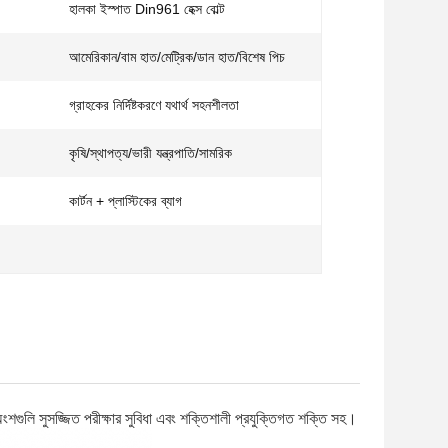
হালকা ইস্পাত Din961 হেক্স বোল্ট
আমেরিকান/বাম হাত/মেট্রিক/ডান হাত/বিশেষ পিচ
গ্রাহকের নির্দিষ্টকরণে যথার্থ সহনশীলতা
কৃষি/স্থাপত্য/ভারী যন্ত্রপাতি/সামরিক
কার্টন + প্লাস্টিকের ব্যাগ
গুলি সুসজ্জিত পরীক্ষার সুবিধা এবং শক্তিশালী প্রযুক্তিগত শক্তি সহ।