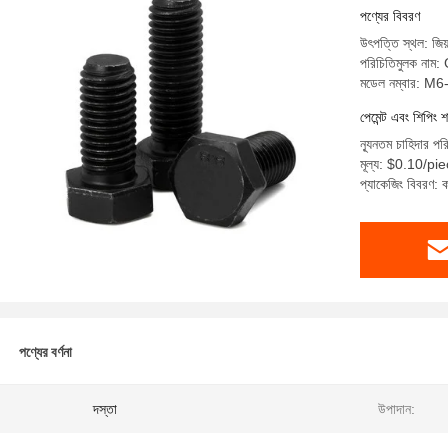
পণ্যের বিবরণ
উৎপত্তি স্থল: জিয়
পরিচিতিমুলক নাম
মডেল নম্বার: M
পেমেন্ট এবং শিপিং শ
ন্যূনতম চাহিদার প
মূল্য: $0.10/p
প্যাকেজিং বিবরণ: কা
পণ্যের বর্ণনা
:
দস্তা
উপাদান: