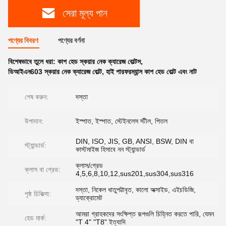
সেরা মূল্য পান
পণ্যের বিবরণ
পণ্যের বর্ণনা
বিশেষভাবে তুলে ধরা:
কাপ হেড স্কয়ার নেক ক্যারেজ বোল্টস
,
ডিআইএন603 স্কয়ার নেক ক্যারেজ বোল্ট
,
হাই পারফরম্যান্স কাপ হেড বোল্ট এবং নাট
শেষ করুন:
দস্তা
উপাদান:
ইস্পাত, ইস্পাত, স্টেইনলেস স্টীল, পিতল
DIN, ISO, JIS, GB, ANSI, BSW, DIN বা
স্ট্যান্ডার্ড:
কাস্টমাইজ হিসাবে নন স্ট্যান্ডার্ড
ক্লাস/গ্রেড
ক্লাস বা গ্রেড:
4,5,6,8,10,12,sus201,sus304,sus316
দস্তা, নিকেল ধাতুপট্টাবৃত, কালো অক্সাইড, এইচডিজি,
পৃষ্ঠ চিকিত্সা:
ড্যাক্রোমেট
আমরা গ্রাহকদের সংক্ষিপ্ত রূপগুলি চিহ্নিত করতে পারি, যেমন
হেড মার্ক:
"T 4" "T8" ইত্যাদি