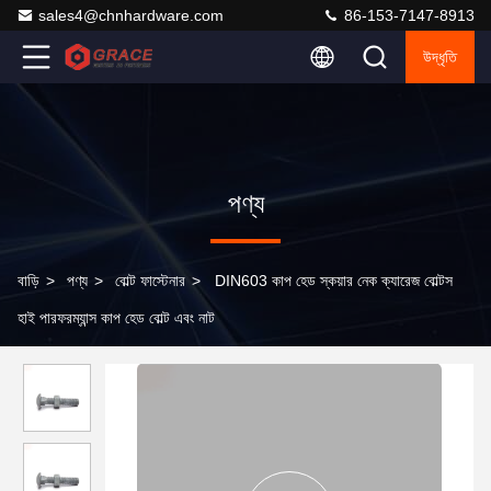
sales4@chnhardware.com
86-153-7147-8913
উদ্ধৃতি
পণ্য
বাড়ি
>
পণ্য
>
বোল্ট ফাস্টেনার
>
DIN603 কাপ হেড স্কয়ার নেক ক্যারেজ বোল্টস
হাই পারফরম্যান্স কাপ হেড বোল্ট এবং নাট