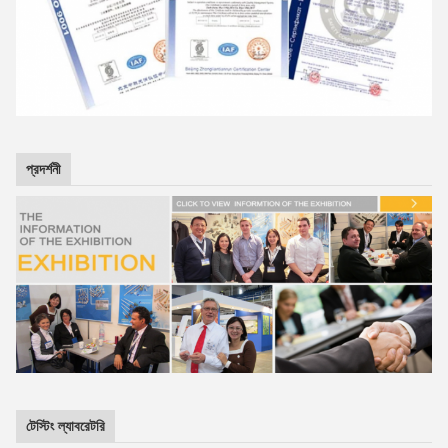
প্রদর্শনী
টেস্টিং ল্যাবরেটরি