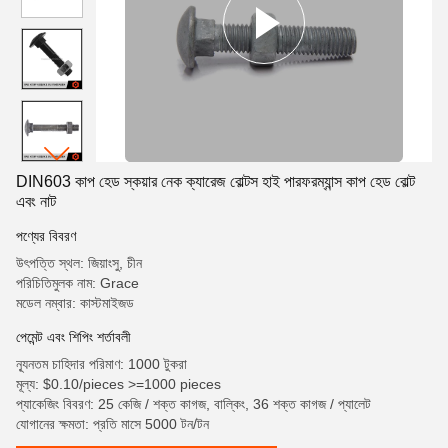
DIN603 কাপ হেড স্কয়ার নেক ক্যারেজ বোল্টস হাই পারফরম্যান্স কাপ হেড বোল্ট
এবং নাট
পণ্যের বিবরণ
উৎপত্তি স্থল: জিয়াংসু, চীন
পরিচিতিমুলক নাম: Grace
মডেল নম্বার: কাস্টমাইজড
পেমেন্ট এবং শিপিং শর্তাবলী
ন্যূনতম চাহিদার পরিমাণ: 1000 টুকরা
মূল্য: $0.10/pieces >=1000 pieces
প্যাকেজিং বিবরণ: 25 কেজি / শক্ত কাগজ, বাল্কিং, 36 শক্ত কাগজ / প্যালেট
যোগানের ক্ষমতা: প্রতি মাসে 5000 টন/টন