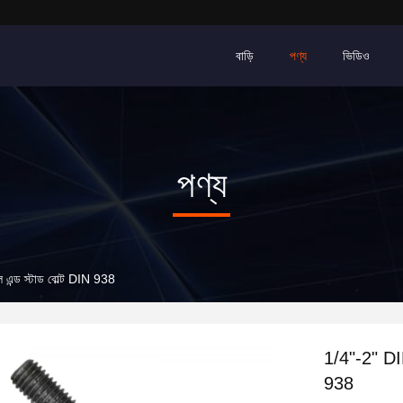
বাড়ি
পণ্য
ভিডিও
পণ্য
এন্ড স্টাড বোল্ট DIN 938
1/4"-2" DIN
938