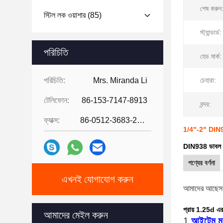
শেষ করুন
স্টিল লক ওয়াশার
(85)
স্ট্যান্ডার্ড:
পরিচিতি
হেড মার্ক:
পরিচিতি:
Mrs. Miranda Li
চেহারা:
টেলিফোন:
86-153-7147-8913
বন্দর:
ফ্যাক্স:
86-0512-3683-2631
1/4"-2" DIN938
DIN938 ডাবল এন্ড
পণ্যের বর্ণনা
এখনই যোগাযোগ করুন
আমাদের আছে
স
প্রায় 1.25d এর
আমাদের মেইল ​​করুন
1.
আইটেম ম