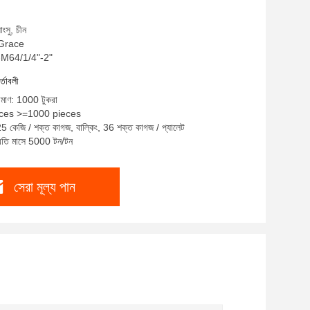
াংসু, চীন
: Grace
6-M64/1/4"-2"
র্তাবলী
রিমাণ: 1000 টুকরা
ieces >=1000 pieces
25 কেজি / শক্ত কাগজ, বাল্কিং, 36 শক্ত কাগজ / প্যালেট
প্রতি মাসে 5000 টন/টন
সেরা মূল্য পান