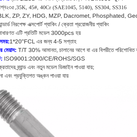
রশ্ন২৩৫,
35K, 45#, 40Cr (SAE1045, 5140), SS304, SS316
BLK, ZP, ZY, HDG, MZP, Dacromet, Phosphated, Ge
্যান্ডার্ড নিরপেক্ষ এক্সপোর্ট প্যাকিং / ক্রেতা প্রয়োজনীয় প্যাকিং
সাধারণত এটি প্রতিটি মডেল 3000pcs হয়
সময়:
1*20"FCL এর জন্য 4-5 সপ্তাহ
ের মেয়াদ:
T/T 30% আমানত, চালানের আগে বা এর বিপরীতে পরিশোধিত ব্ল
ট:
ISO9001:2000/CE/ROHS/SGS
্রেতাদের ব্র্যান্ড এবং নতুন মডেল ডিজাইন পাওয়া যায়;
ুনা এবং প্রযুক্তিগত অঙ্কন পাওয়া যায়