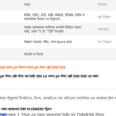
:
দস্তা
উপাদান:
DIN, ISO, JIS, GB, ANSI, BSW, DIN বা
পৃষ্ঠ চিকিত্সা:
কাস্টমাইজ হিসাবে নন স্ট্যান্ডার্ড
আমরা গ্রাহকদের সংক্ষিপ্ত রূপগুলি চিহ্নিত করতে
সনদপত্র:
পারি, যেমন "T 4" "T8" ইত্যাদি
উজ্জ্বল ঝরঝরে শরীর, কোন burrs ছাড়া
মান নিয়ন্ত্রণ:
সাংহাই বা নিংবো
 ডাবল এন্ড স্টাডস ডাবল এন্ড স্টাড বোল্ট DIN 938
 স্টাড বোল্ট স্টাড যার দৈর্ঘ্য প্রায় 1d ডাবল এন্ড স্টাড বোল্ট DIN 938 এর সমান
মস্ত স্ট্যান্ডার্ড ডিআইএন, বিএস, জেআইএস এবং আইএসও ফাস্টেনার এবং অন্যান্য শিল্প অংশ
 সমান ব্যস্ততার দৈর্ঘ্য সহ DIN939 স্টুডস
ডেল:
প্রায় 1.25d এর সমান ব্যস্ততার দৈর্ঘ্য সহ DIN939 স্টুডস