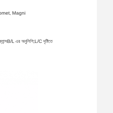
omet, Magni
ান্স
B/L এর অনুলিপি;L/C দৃষ্টিতে