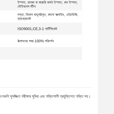
ইস্পাত, হালকা বা মাঝারি কার্বন ইস্পাত, খাদ ইস্পাত,
স্টেইনলেস স্টীল
দস্তা, নিকেল ধাতুপট্টাবৃত, কালো অক্সাইড, এইচডিজি,
ড্যাক্রোমেট
ISO9001;CE,3-1 সার্টিফিকেট
উত্পাদনের সময় 100% পরিদর্শন
গুলি সুসজ্জিত পরীক্ষার সুবিধা এবং শক্তিশালী প্রযুক্তিগত শক্তি সহ।