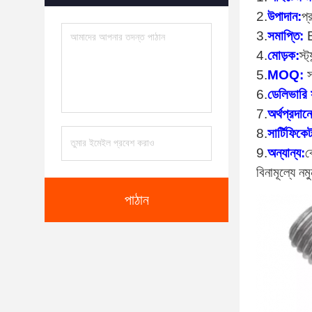
2.
উপাদান:
প্
3.
সমাপ্তি:
4.
মোড়ক:
স্ট
5.
MOQ:
6.
ডেলিভারি 
7.
অর্থপ্রদান
8.
সার্টিফিকে
9.
অন্যান্য:
ক
বিনামূল্যে নম
পাঠান