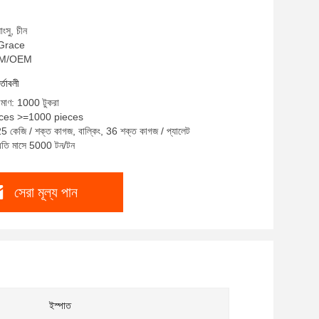
াংসু, চীন
: Grace
ODM/OEM
র্তাবলী
রিমাণ: 1000 টুকরা
ieces >=1000 pieces
25 কেজি / শক্ত কাগজ, বাল্কিং, 36 শক্ত কাগজ / প্যালেট
প্রতি মাসে 5000 টন/টন
সেরা মূল্য পান
ইস্পাত