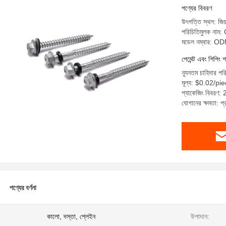
পণ্যের বিবরণ
উৎপত্তি স্থল: জিয়
পরিচিতিমুলক নাম
মডেল নম্বার: 
পেমেন্ট এবং শিপিং শ
ন্যূনতম চাহিদার প
মূল্য: $0.02/p
প্যাকেজিং বিবরণ: 
যোগানের ক্ষমতা: 
পণ্যের বর্ণনা
:
কালো, দস্তা, প্লেইন
উপাদান: