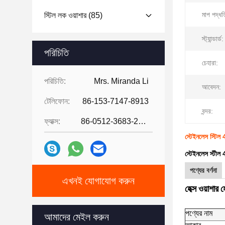
মাপ পদ্ধত
স্টিল লক ওয়াশার
(85)
স্ট্যান্ডার্ড:
পরিচিতি
চেহারা:
পরিচিতি:
Mrs. Miranda Li
আবেদন:
টেলিফোন:
86-153-7147-8913
বন্দর:
ফ্যাক্স:
86-0512-3683-2631
স্টেইনলেস স্টিল 4
স্টেইনলেস স্টীল 4
পণ্যের বর্ণনা
এখনই যোগাযোগ করুন
হেক্স ওয়াশার হ
পণ্যের নাম
আমাদের মেইল ​​করুন