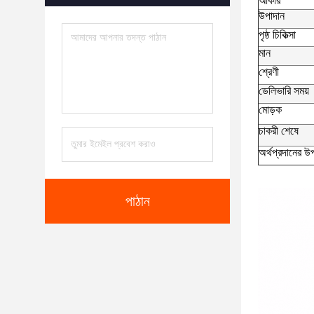
আকার
উপাদান
পৃষ্ঠ চিকিত্সা
মান
শ্রেণী
ডেলিভারি সময়
মোড়ক
চাকরী শেষে
অর্থপ্রদানের উপ
পাঠান