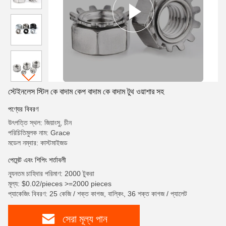
স্টেইনলেস স্টিল কে বাদাম কেপ বাদাম কে বাদাম টুথ ওয়াশার সহ
পণ্যের বিবরণ
উৎপত্তি স্থল: জিয়াংসু, চীন
পরিচিতিমুলক নাম: Grace
মডেল নম্বার: কাস্টমাইজড
পেমেন্ট এবং শিপিং শর্তাবলী
ন্যূনতম চাহিদার পরিমাণ: 2000 টুকরা
মূল্য: $0.02/pieces >=2000 pieces
প্যাকেজিং বিবরণ: 25 কেজি / শক্ত কাগজ, বাল্কিং, 36 শক্ত কাগজ / প্যালেট
সেরা মূল্য পান