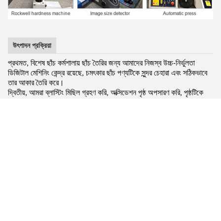
উৎপাদন প্রক্রিয়া
প্রথমত, বিশেষ ছাঁচ কর্মশালায় ছাঁচ তৈরির জন্য আমাদের নিজস্ব উচ্চ-নির্ভুলতা
ডিজিটাল মেশিনিং কেন্দ্র রয়েছে, চমৎকার ছাঁচ পণ্যটিকে সুন্দর চেহারা এবং সঠিকভাবে
তার আকার তৈরি করে।
দ্বিতীয়, আমরা ব্লাস্টিং মিছিল গ্রহণ করি, অক্সিডেশন পৃষ্ঠ অপসারণ করি, পৃষ্ঠটিকে
উজ্জ্বল এবং পরিষ্কার এবং অভিন্ন এবং সুন্দর করে তুলি।