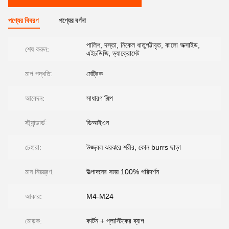
পণ্যের বিবরণ
পণ্যের বর্ণনা
পালিশ, দস্তা, নিকেল ধাতুপট্টাবৃত, কালো অক্সাইড,
শেষ করুন:
এইচডিজি, ড্যাক্রোমেট
মাপ পদ্ধতি:
মেট্রিক
আবেদন:
সাধারণ শিল্প
স্ট্যান্ডার্ড:
ডিআইএন
চেহারা:
উজ্জ্বল ঝরঝরে শরীর, কোন burrs ছাড়া
মান নিয়ন্ত্রণ:
উত্পাদনের সময় 100% পরিদর্শন
আকার:
M4-M24
মোড়ক:
কার্টন + প্লাস্টিকের ব্যাগ