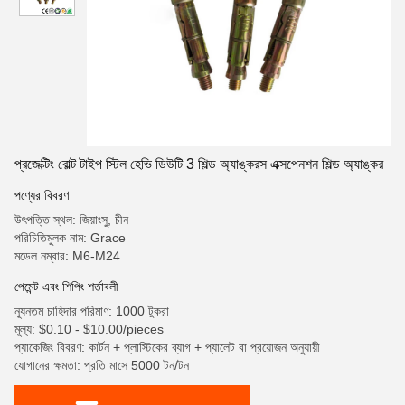
প্রজেক্টিং বোল্ট টাইপ স্টিল হেভি ডিউটি ​​3 শিল্ড অ্যাঙ্করস এক্সপেনশন শিল্ড অ্যাঙ্কর
পণ্যের বিবরণ
উৎপত্তি স্থল: জিয়াংসু, চীন
পরিচিতিমুলক নাম: Grace
মডেল নম্বার: M6-M24
পেমেন্ট এবং শিপিং শর্তাবলী
ন্যূনতম চাহিদার পরিমাণ: 1000 টুকরা
মূল্য: $0.10 - $10.00/pieces
প্যাকেজিং বিবরণ: কার্টন + প্লাস্টিকের ব্যাগ + প্যালেট বা প্রয়োজন অনুযায়ী
যোগানের ক্ষমতা: প্রতি মাসে 5000 টন/টন