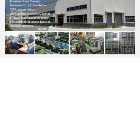
FAQ
1
প্রশ্ন: আপনি কি আমাকে আপনার ক্যাটালগ এবং মূল্য তালিকা পাঠাতে
.
পারেন?
উত্তর: যেহেতু আমাদের হাজার হাজারেরও বেশি পণ্য রয়েছে, তাই আপনার জন্য
সমস্ত ক্যাটালগ এবং মূল্য তালিকা পাঠানো সত্যিই খুব কঠিন।আপনি আগ্রহী শৈলী
আমাদের জানান, আমরা আপনার রেফারেন্স জন্য pricelist অফার করতে পারেন.
2. প্রশ্ন: আপনার পণ্যের গুণমান সম্পর্কে কেমন?
উত্তর: উত্পাদনের সময় 100% পরিদর্শন
.আমাদের পণ্য ISO9001, TS16949
আন্তর্জাতিক মানের মান প্রত্যয়িত হয়.