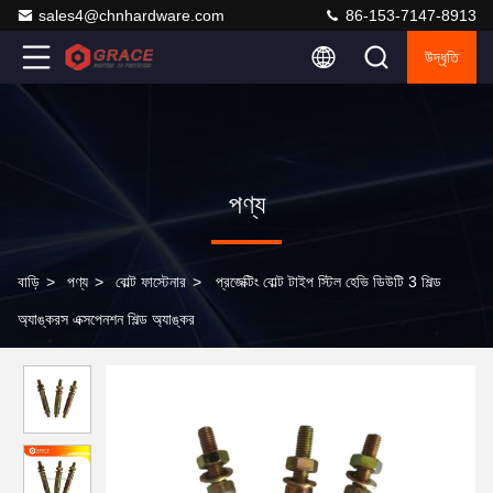
sales4@chnhardware.com
86-153-7147-8913
উদ্ধৃতি
পণ্য
বাড়ি
>
পণ্য
>
বোল্ট ফাস্টেনার
>
প্রজেক্টিং বোল্ট টাইপ স্টিল হেভি ডিউটি ​​3 শিল্ড
অ্যাঙ্করস এক্সপেনশন শিল্ড অ্যাঙ্কর