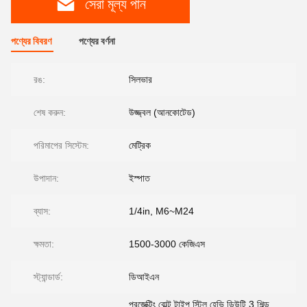
সেরা মূল্য পান
পণ্যের বিবরণ
পণ্যের বর্ণনা
রঙ:
সিলভার
শেষ করুন:
উজ্জ্বল (আনকোটেড)
পরিমাপের সিস্টেম:
মেট্রিক
উপাদান:
ইস্পাত
ব্যাস:
1/4in, M6~M24
ক্ষমতা:
1500-3000 কেজিএস
স্ট্যান্ডার্ড:
ডিআইএন
প্রজেক্টিং বোল্ট টাইপ স্টিল হেভি ডিউটি ​​3 শিল্ড