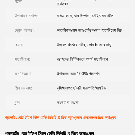
মডেল:
অ্যাঙ্কর
উপাদান / সমাপ্তি:
সলিড ব্রাস, খাদ ইস্পাত, স্টেইনলেস স্টীল
থ্রেড প্রকার:
আমেরিকান/বাম হাত/মেট্রিক/ডান হাত/বিশেষ পিচ
চেহারা:
উজ্জ্বল ঝরঝরে শরীর, কোন burrs ছাড়া
সহনশীলতা:
গ্রাহকের নির্দিষ্টকরণে যথার্থ সহনশীলতা
মান নিয়ন্ত্রণ:
উত্পাদনের সময় 100% পরিদর্শন
শিল্প ফোকাস:
কৃষি/স্থাপত্য/ভারী যন্ত্রপাতি/সামরিক
বন্দর:
সাংহাই বা নিংবো
প্রজেক্টিং বোল্ট টাইপ স্টিল হেভি ডিউটি ​​3 শিল্ড অ্যাঙ্করস এক্সপেনশন শিল্ড অ্যাঙ্কর
প্রজেক্টিং বোল্ট টাইপ স্টিল হেভি ডিউটি ​​3 শিল্ড অ্যাঙ্কর