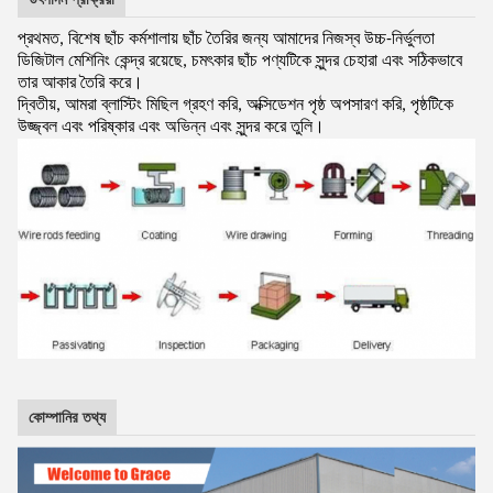
প্রথমত, বিশেষ ছাঁচ কর্মশালায় ছাঁচ তৈরির জন্য আমাদের নিজস্ব উচ্চ-নির্ভুলতা
ডিজিটাল মেশিনিং কেন্দ্র রয়েছে, চমৎকার ছাঁচ পণ্যটিকে সুন্দর চেহারা এবং সঠিকভাবে
তার আকার তৈরি করে।
দ্বিতীয়, আমরা ব্লাস্টিং মিছিল গ্রহণ করি, অক্সিডেশন পৃষ্ঠ অপসারণ করি, পৃষ্ঠটিকে
উজ্জ্বল এবং পরিষ্কার এবং অভিন্ন এবং সুন্দর করে তুলি।
কোম্পানির তথ্য