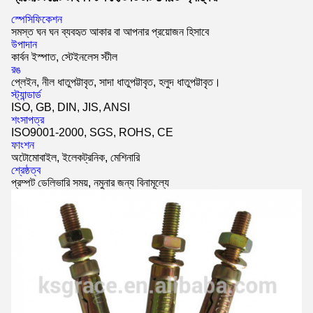
স্পেসিফিকেশন
সমস্ত ঘন ঘন ব্যবহৃত আকার বা আপনার প্রয়োজন হিসাবে
উপাদান
কার্বন ইস্পাত, স্টেইনলেস স্টীল
রঙ
প্লেইন, নীল ধাতুপট্টাবৃত, সাদা ধাতুপট্টাবৃত, হলুদ ধাতুপট্টাবৃত।
স্ট্যান্ডার্ড
ISO, GB, DIN, JIS, ANSI
শংসাপত্র
ISO9001-2000, SGS, ROHS, CE
ফাংশন
অটোমোবাইল, ইলেকট্রনিক, মেশিনারি
শ্রেষ্ঠত্ব
প্রম্পট ডেলিভারি সময়, নমুনার জন্য বিনামূল্যে