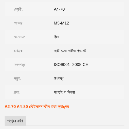
শ্রেণী:
A4-70
আকার:
M5-M12
আবেদন:
শিল্প
মোড়ক:
ছোট বাক্স+কার্টন+প্যালেট
সনদপত্র:
ISO9001: 2008 CE
নমুনা:
উপলব্ধ
বন্দর:
সাংহাই বা নিংবো
A2-70 A4-80 স্টেইনলেস স্টীল হাতা অ্যাঙ্কর
পণ্যের বর্ণনা