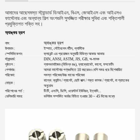
আমাদের আছে
সমস্ত স্ট্যান্ডার্ড ডিআইএন, বিএস, জেআইএস এবং আইএসও
ফাস্টেনার এবং অন্যান্য শিল্প অংশগুলি সুসজ্জিত পরীক্ষার সুবিধা এবং শক্তিশালী
প্রযুক্তিগত শক্তি সহ।
অ্যাঙ্কর ড্রপ
অ্যাঙ্কর ড্রপ
নাম:
উপাদান :
ইস্পাত, স্টেইনলেস স্টীল, প্লাস্টিক
স্পেসিফিকেশন:
ক্লায়েন্ট এর প্রয়োজন অনুযায়ী বিভিন্ন আকার আকার
স্ট্যান্ডার্ড:
DIN, ANSI, ASTM, JIS, GB, অ-মানক
পৃষ্ঠতল :
গ্যালভানাইজড (বিভিন্ন রঙ), ড্যাক্রোমেট, কালো, ফসফেটিং
পেশাদার:
আমরা ফাস্টেনার পণ্যগুলিতে 10 বছরেরও বেশি সময় ধরে বিশেষায়িত
পরিষেবা:
সমস্ত পরিষেবা/উচ্চ মানের পরিষেবা
বাল্কে: ক্যান্টন / প্যালেট, ছোট বাক্স / শক্ত কাগজ / প্যালেট, বা গ্রাহকের
মোড়ক :
অনুরোধ
পরিশোধের শর্ত :
টি/টি, এল/সি, ডি/পি, ওয়েস্টার্ন ইউনিয়ন, ইত্যাদি...
ডেলিভারি সময়:
ভলিউম সম্পর্কিত অর্ডার নিশ্চিত হওয়ার 30 ~ 45 দিনের মধ্যে