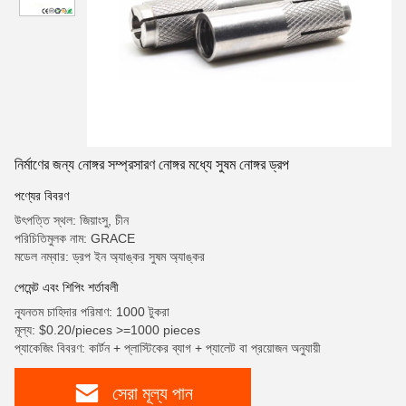
নির্মাণের জন্য নোঙ্গর সম্প্রসারণ নোঙ্গর মধ্যে সুষম নোঙ্গর ড্রপ
পণ্যের বিবরণ
উৎপত্তি স্থল: জিয়াংসু, চীন
পরিচিতিমুলক নাম: GRACE
মডেল নম্বার: ড্রপ ইন অ্যাঙ্কর সুষম অ্যাঙ্কর
পেমেন্ট এবং শিপিং শর্তাবলী
ন্যূনতম চাহিদার পরিমাণ: 1000 টুকরা
মূল্য: $0.20/pieces >=1000 pieces
প্যাকেজিং বিবরণ: কার্টন + প্লাস্টিকের ব্যাগ + প্যালেট বা প্রয়োজন অনুযায়ী
সেরা মূল্য পান