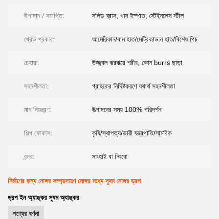
উপাদান / সমাপ্তি:
সলিড ব্রাস, খাদ ইস্পাত, স্টেইনলেস স্টীল
থ্রেড প্রকার:
আমেরিকান/বাম হাত/মেট্রিক/ডান হাত/বিশেষ পিচ
চেহারা:
উজ্জ্বল ঝরঝরে শরীর, কোন burrs ছাড়া
সহনশীলতা:
গ্রাহকের নির্দিষ্টকরণে যথার্থ সহনশীলতা
মান নিয়ন্ত্রণ:
উত্পাদনের সময় 100% পরিদর্শন
শিল্প ফোকাস:
কৃষি/স্থাপত্য/ভারী যন্ত্রপাতি/সামরিক
বন্দর:
সাংহাই বা নিংবো
নির্মাণের জন্য নোঙ্গর সম্প্রসারণ নোঙ্গর মধ্যে সুষম নোঙ্গর ড্রপ
ড্রপ ইন অ্যাঙ্কর সুষম অ্যাঙ্কর
পণ্যের বর্ণনা