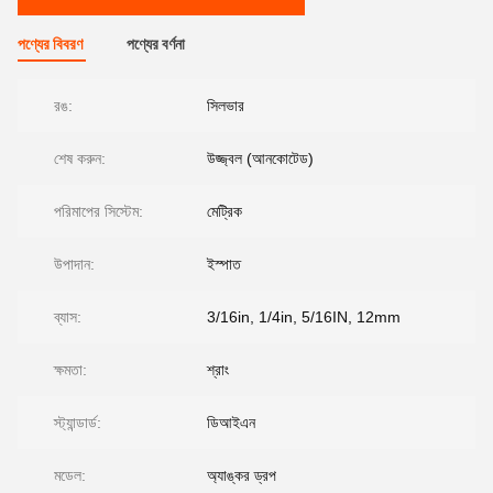
পণ্যের বিবরণ
পণ্যের বর্ণনা
রঙ:
সিলভার
শেষ করুন:
উজ্জ্বল (আনকোটেড)
পরিমাপের সিস্টেম:
মেট্রিক
উপাদান:
ইস্পাত
ব্যাস:
3/16in, 1/4in, 5/16IN, 12mm
ক্ষমতা:
শ্রাং
স্ট্যান্ডার্ড:
ডিআইএন
মডেল:
অ্যাঙ্কর ড্রপ