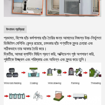
উৎপাদন প্রক্রিয়া
প্রথমত, বিশেষ ছাঁচ কর্মশালায় ছাঁচ তৈরির জন্য আমাদের নিজস্ব উচ্চ-নির্ভুলতা
ডিজিটাল মেশিনিং কেন্দ্র রয়েছে, চমৎকার ছাঁচ পণ্যটিকে সুন্দর চেহারা এবং
সঠিকভাবে তার আকার তৈরি করে।
দ্বিতীয়, আমরা ব্লাস্টিং মিছিল গ্রহণ করি, অক্সিডেশন পৃষ্ঠ অপসারণ করি,
পৃষ্ঠটিকে উজ্জ্বল এবং পরিষ্কার এবং অভিন্ন এবং সুন্দর করে তুলি।