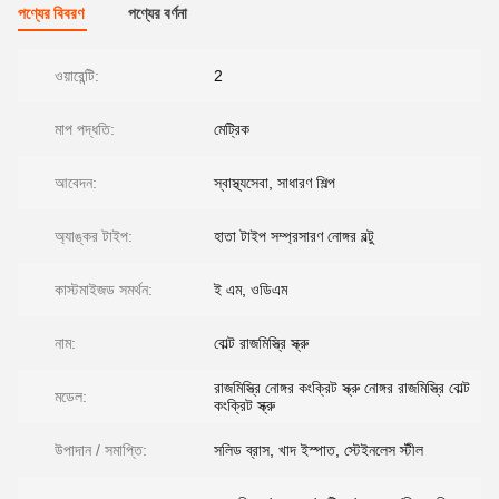
পণ্যের বিবরণ
পণ্যের বর্ণনা
ওয়ারেন্টি:
2
মাপ পদ্ধতি:
মেট্রিক
আবেদন:
স্বাস্থ্যসেবা, সাধারণ শিল্প
অ্যাঙ্কর টাইপ:
হাতা টাইপ সম্প্রসারণ নোঙ্গর বল্টু
কাস্টমাইজড সমর্থন:
ই এম, ওডিএম
নাম:
বোল্ট রাজমিস্ত্রি স্ক্রু
রাজমিস্ত্রি নোঙ্গর কংক্রিট স্ক্রু নোঙ্গর রাজমিস্ত্রি বোল্ট
মডেল:
কংক্রিট স্ক্রু
উপাদান / সমাপ্তি:
সলিড ব্রাস, খাদ ইস্পাত, স্টেইনলেস স্টীল