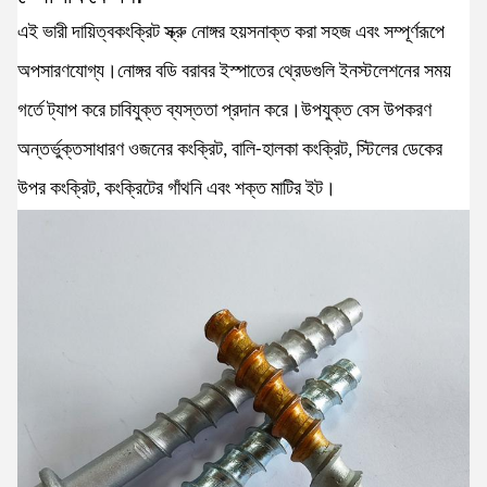
এই ভারী দায়িত্ব
কংক্রিট স্ক্রু নোঙ্গর হয়
সনাক্ত করা সহজ এবং সম্পূর্ণরূপে
অপসারণযোগ্য।নোঙ্গর বডি বরাবর ইস্পাতের থ্রেডগুলি ইনস্টলেশনের সময়
গর্তে ট্যাপ করে চাবিযুক্ত ব্যস্ততা প্রদান করে।উপযুক্ত বেস উপকরণ
অন্তর্ভুক্ত
সাধারণ ওজনের কংক্রিট, বালি-হালকা কংক্রিট, স্টিলের ডেকের
উপর কংক্রিট, কংক্রিটের গাঁথনি এবং শক্ত মাটির ইট।