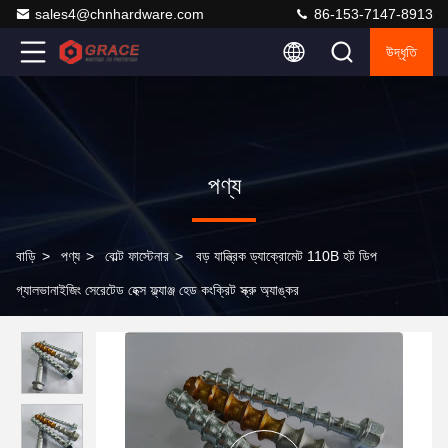
sales4@chnhardware.com
86-153-7147-8913
উদ্ধৃতি
পণ্য
বাড়ি
>
পণ্য
>
বোল্ট ফাস্টেনার
>
বড় যান্ত্রিক ড্যাক্রোমেট 110B হট ডিপ
গ্যালভানাইজিং সেরেটেড হেক্স ফ্ল্যাঞ্জ হেড কংক্রিট স্ক্রু অ্যাঙ্কর