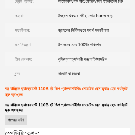
থ্রেড প্রকার:
আমেরিকান/বাম হাত/মেট্রিক/ডান হাত/বিশেষ পিচ
চেহারা:
উজ্জ্বল ঝরঝরে শরীর, কোন burrs ছাড়া
সহনশীলতা:
গ্রাহকের নির্দিষ্টকরণে যথার্থ সহনশীলতা
মান নিয়ন্ত্রণ:
উত্পাদনের সময় 100% পরিদর্শন
শিল্প ফোকাস:
কৃষি/স্থাপত্য/ভারী যন্ত্রপাতি/সামরিক
বন্দর:
সাংহাই বা নিংবো
বড় যান্ত্রিক ড্যাক্রোমেট 110B হট ডিপ গ্যালভানাইজিং সেরেটেড হেক্স ফ্ল্যাঞ্জ হেড কংক্রিট
স্ক্রু অ্যাঙ্কর
বড় যান্ত্রিক ড্যাক্রোমেট 110B হট ডিপ গ্যালভানাইজিং সেরেটেড হেক্স ফ্ল্যাঞ্জ হেড কংক্রিট
স্ক্রু অ্যাঙ্কর
পণ্যের বর্ণনা
স্পেসিফিকেশন: