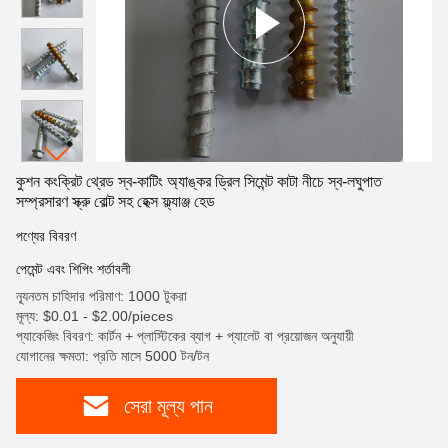
কুশন কংক্রিট থ্রেড স্ব-কাটিং অ্যাঙ্কর ড্রিল সিমেন্ট কাটা নীচে স্ব-লঘুপাত
সম্প্রসারণ স্ক্রু বোল্ট সহ হেক্স ফ্ল্যাঞ্জ হেড
পণ্যের বিবরণ
পেমেন্ট এবং শিপিং শর্তাবলী
ন্যূনতম চাহিদার পরিমাণ: 1000 টুকরা
মূল্য: $0.01 - $2.00/pieces
প্যাকেজিং বিবরণ: কার্টন + প্লাস্টিকের ব্যাগ + প্যালেট বা প্রয়োজন অনুযায়ী
যোগানের ক্ষমতা: প্রতি মাসে 5000 টন/টন
সেরা মূল্য পান