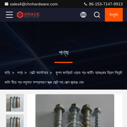
sales4@chnhardware.com
86-153-7147-8913
উদ্ধৃতি
পণ্য
বাড়ি
>
পণ্য
>
বোল্ট ফাস্টেনার
>
কুশন কংক্রিট থ্রেড স্ব-কাটিং অ্যাঙ্কর ড্রিল সিমেন্ট
কাটা নীচে স্ব-লঘুপাত সম্প্রসারণ স্ক্রু বোল্ট সহ হেক্স ফ্ল্যাঞ্জ হেড