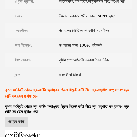
থ্রেড প্রকার:
আমেরিকান/বাম হাত/মেট্রিক/ডান হাত/বিশেষ পিচ
চেহারা:
উজ্জ্বল ঝরঝরে শরীর, কোন burrs ছাড়া
সহনশীলতা:
গ্রাহকের নির্দিষ্টকরণে যথার্থ সহনশীলতা
মান নিয়ন্ত্রণ:
উত্পাদনের সময় 100% পরিদর্শন
শিল্প ফোকাস:
কৃষি/স্থাপত্য/ভারী যন্ত্রপাতি/সামরিক
বন্দর:
সাংহাই বা নিংবো
কুশন কংক্রিট থ্রেড স্ব-কাটিং অ্যাঙ্কর ড্রিল সিমেন্ট কাটা নীচে স্ব-লঘুপাত সম্প্রসারণ স্ক্রু
বোল্ট সহ হেক্স ফ্ল্যাঞ্জ হেড
কুশন কংক্রিট থ্রেড স্ব-কাটিং অ্যাঙ্কর ড্রিল সিমেন্ট কাটা নীচে স্ব-লঘুপাত সম্প্রসারণ স্ক্রু
বোল্ট সহ হেক্স ফ্ল্যাঞ্জ হেড
পণ্যের বর্ণনা
স্পেসিফিকেশন: