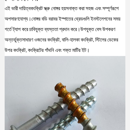
এই ভারী দায়িত্ব
কংক্রিট স্ক্রু নোঙ্গর হয়
সনাক্ত করা সহজ এবং সম্পূর্ণরূপে
অপসারণযোগ্য।নোঙ্গর বডি বরাবর ইস্পাতের থ্রেডগুলি ইনস্টলেশনের সময়
গর্তে ট্যাপ করে চাবিযুক্ত ব্যস্ততা প্রদান করে।উপযুক্ত বেস উপকরণ
অন্তর্ভুক্ত
সাধারণ ওজনের কংক্রিট, বালি-হালকা কংক্রিট, স্টিলের ডেকের
উপর কংক্রিট, কংক্রিটের গাঁথনি এবং শক্ত মাটির ইট।