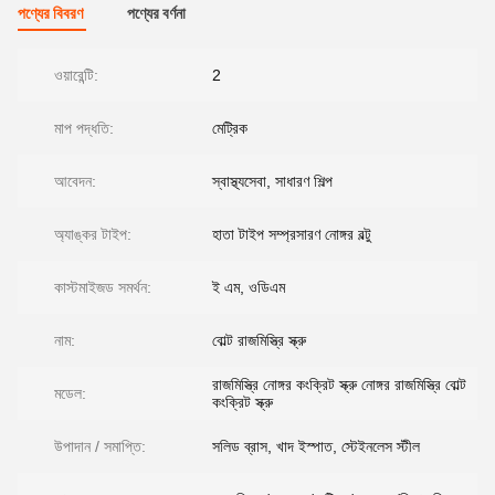
পণ্যের বিবরণ
পণ্যের বর্ণনা
ওয়ারেন্টি:
2
মাপ পদ্ধতি:
মেট্রিক
আবেদন:
স্বাস্থ্যসেবা, সাধারণ শিল্প
অ্যাঙ্কর টাইপ:
হাতা টাইপ সম্প্রসারণ নোঙ্গর বল্টু
কাস্টমাইজড সমর্থন:
ই এম, ওডিএম
নাম:
বোল্ট রাজমিস্ত্রি স্ক্রু
রাজমিস্ত্রি নোঙ্গর কংক্রিট স্ক্রু নোঙ্গর রাজমিস্ত্রি বোল্ট
মডেল:
কংক্রিট স্ক্রু
উপাদান / সমাপ্তি:
সলিড ব্রাস, খাদ ইস্পাত, স্টেইনলেস স্টীল