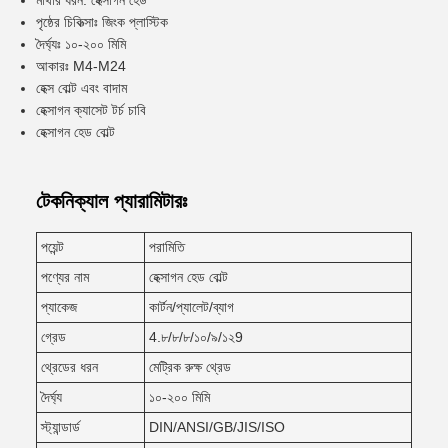
মাথার ধরন: হেক্সাগন হেড
পৃষ্ঠের চিকিত্সাঃ জিংক প্লাস্টিক
দৈর্ঘ্যঃ ১০-২০০ মিমি
আকারঃ M4-M24
হেক্স বোল্ট এবং বাদাম
হেক্সাগন ক্যাসেট টর্চ চাবি
হেক্সাগন হেড বোল্ট
টেকনিক্যাল প্যারামিটারঃ
পয়েন্ট
পরামিতি
পণ্যের নাম
হেক্সাগন হেড বোল্ট
প্যাকেজ
কার্টন/প্যালেট/ব্যাগ
গ্রেড
4.৮/৮/৮/১০/৯/১২9
থ্রেডের ধরন
মেট্রিক রুক্ষ থ্রেড
দৈর্ঘ্য
১০-২০০ মিমি
স্ট্যান্ডার্ড
DIN/ANSI/GB/JIS/ISO