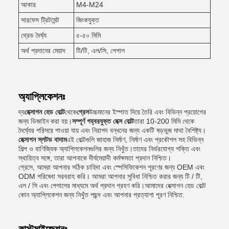
আকার
M4-M24
সারফেস ট্রিটমেন্ট
জিংকযুক্ত
থ্রেড দৈর্ঘ্য
৫-৫০ মিমি
অর্থ প্রদানের মেয়াদ
টি/টি, এল/সি, পেপাল
অ্যাপ্লিকেশনঃ
দ্য
হেক্সাগন হেড বোল্ট
থেকে
গ্রেস
উচ্চমানের ইস্পাত দিয়ে তৈরি এবং বিভিন্ন প্রয়োগের
জন্য ডিজাইন করা হয়।
সম্পূর্ণ গহ্বরযুক্ত হেক্স বোল্ট
তারা 10-200 মিমি থেকে
দৈর্ঘ্যের পরিসরে পাওয়া যায় এবং নিরাপদ বন্ধনের জন্য একটি ষড়ভুজ মাথা বৈশিষ্ট্য।
হেক্সাগন স্লটড বাদাম
এই বোল্টগুলি জাহাজ নির্মাণ, নির্মাণ এবং প্রকৌশল সহ বিভিন্ন
শিল্প ও বাণিজ্যিক অ্যাপ্লিকেশনগুলির জন্য নিখুঁত।তাদের নির্ভরযোগ্য শক্তি এবং
স্থায়িত্ব সঙ্গে, তারা আপনাকে দীর্ঘমেয়াদী কর্মক্ষমতা প্রদান নিশ্চিত।
গ্রেসে, আমরা আপনার সঠিক চাহিদা এবং স্পেসিফিকেশন পূরণের জন্য OEM এবং
ODM পরিষেবা সরবরাহ করি। আমরা আপনার সুবিধা নিশ্চিত করার জন্য টি / টি,
এল / সি এবং পেপালের মাধ্যমে অর্থ প্রদান গ্রহণ করি।আমাদের হেক্সাগন হেড বোল্ট
কোন অ্যাপ্লিকেশন জন্য নিখুঁত পছন্দ এবং আপনার প্রত্যাশা পূরণ নিশ্চিত.