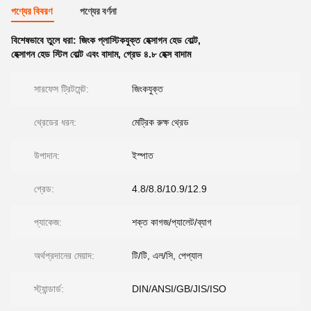
পণ্যের বিবরণ
পণ্যের বর্ণনা
বিশেষভাবে তুলে ধরা:
জিংক প্লাস্টিকযুক্ত হেক্সাগন হেড বোল্ট
,
হেক্সাগন হেড স্টিল বোল্ট এবং বাদাম
,
গ্রেড ৪.৮ হেক্স বাদাম
সারফেস ট্রিটমেন্ট:
জিংকযুক্ত
থ্রেডের ধরন:
মেট্রিক রুক্ষ থ্রেড
উপাদান:
ইস্পাত
গ্রেড:
4.8/8.8/10.9/12.9
প্যাকেজ:
শক্ত কাগজ/প্যালেট/ব্যাগ
অর্থপ্রদানের মেয়াদ:
টি/টি, এল/সি, পেপ্যাল
স্ট্যান্ডার্ড:
DIN/ANSI/GB/JIS/ISO