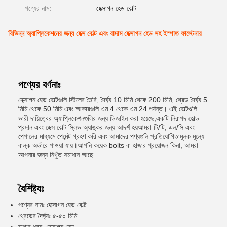
পণ্যের নাম:
হেক্সাগন হেড বোল্ট
বিভিন্ন অ্যাপ্লিকেশনের জন্য হেক্স বোল্ট এবং বাদাম হেক্সাগন হেড সহ ইস্পাত ফাস্টেনার
পণ্যের বর্ণনাঃ
হেক্সাগন হেড বোল্টগুলি স্টিলের তৈরি, দৈর্ঘ্য 10 মিমি থেকে 200 মিমি, থ্রেড দৈর্ঘ্য 5
মিমি থেকে 50 মিমি এবং আকারগুলি এম 4 থেকে এম 24 পর্যন্ত। এই বোল্টগুলি
ভারী দায়িত্বের অ্যাপ্লিকেশনগুলির জন্য ডিজাইন করা হয়েছে,একটি নিরাপদ হোল্ড
প্রদান এবং হেক্স বোল্ট স্লিভ অ্যাঙ্কর জন্য আদর্শ হয়আমরা টি/টি, এল/সি এবং
পেপালের মাধ্যমে পেমেন্ট গ্রহণ করি এবং আমাদের পণ্যগুলি প্রতিযোগিতামূলক মূল্যে
বাল্ক অর্ডারে পাওয়া যায়।আপনি কয়েক bolts বা হাজার প্রয়োজন কিনা, আমরা
আপনার জন্য নিখুঁত সমাধান আছে.
বৈশিষ্ট্যঃ
পণ্যের নামঃ হেক্সাগন হেড বোল্ট
থ্রেডের দৈর্ঘ্যঃ ৫-৫০ মিমি