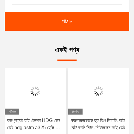
পাঠান
একই পণ্য
ভিডিও
ভিডিও
কমপ্লায়েন্ট হাই টেনশন HDG হেক্স
গ্যালভানাইজড হুক হিঞ্জ লিফটিং আই
বোল্ট hdg astm a325 হেভি হেক্স
বোল্ট কার্বন স্টিল স্টেইনলেস আই বোল্ট