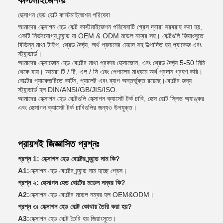
কাস্টমাইজেশনঃ
হেক্সাগন হেড বোল্ট কাস্টমাইজেশন পরিষেবা
আমাদের হেক্সাগন হেড বোল্ট কাস্টমাইজেশন পরিষেবাটি গ্রেস দ্বারা সরবরাহ করা হয়,
একটি নির্ভরযোগ্য ব্র্যান্ড যা OEM & ODM মডেল নম্বর সহ। বোল্টগুলি জিয়াংসুতে
বিভিন্ন মাথা টাইপ, থ্রেড দৈর্ঘ্য, অর্থ প্রদানের মেয়াদ সহ উত্পাদিত হয়,প্যাকেজ এবং
স্ট্যান্ডার্ড।
আমাদের হেক্সাজোন হেড বোল্টের মাথা প্রকার হেক্সাজোন, এবং থ্রেড দৈর্ঘ্য 5-50 মিমি
থেকে যায়। আমরা টি / টি, এল / সি এবং পেপালের মাধ্যমে অর্থ প্রদান গ্রহণ করি।
বোল্টের প্যাকেজটিতে কার্টন, প্যালেট এবং ব্যাগ অন্তর্ভুক্ত রয়েছে।বোল্টের জন্য
স্ট্যান্ডার্ড হল DIN/ANSI/GB/JIS/ISO.
আমাদের হেক্সাগন হেড বোল্টগুলি হেক্সাগন ক্যাসেট টর্ক চাবি, হেক্স বোল্ট স্লিভ অ্যাঙ্কর
এবং হেক্সাগন ক্যাসেট টর্ক চাবিগুলির জন্যও উপযুক্ত।
প্রায়শই জিজ্ঞাসিত প্রশ্নঃ
প্রশ্ন 1: হেক্সাগন হেড বোল্টের ব্র্যান্ড নাম কি?
A1:
হেক্সাগন হেড বোল্টের ব্র্যান্ড নাম হচ্ছে গ্রেস।
প্রশ্ন ২: হেক্সাগন হেড বোল্টের মডেল নম্বর কি?
A2:
হেক্সাগন হেড বোল্টের মডেল নম্বর হল OEM&ODM।
প্রশ্ন ৩ঃ হেক্সাগন হেড বোল্ট কোথায় তৈরি করা হয়?
A3:
হেক্সাগন হেড বোল্ট তৈরি হয় জিয়াংসুতে।