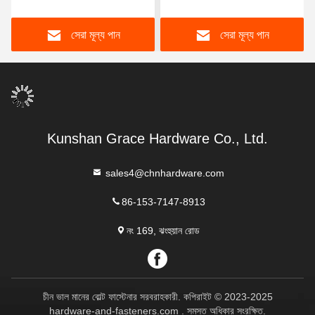
বোল্ট হাই টেনশন বোল্ট
সেরা মূল্য পান
সেরা মূল্য পান
Kunshan Grace Hardware Co., Ltd.
sales4@chnhardware.com
86-153-7147-8913
নং 169, ঝংহুয়ান রোড
চীন ভাল মানের বোল্ট ফাস্টেনার সরবরাহকারী. কপিরাইট © 2023-2025
hardware-and-fasteners.com . সমস্ত অধিকার সংরক্ষিত.