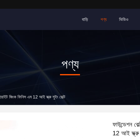
বাড়ি
পণ্য
ভিডিও
পণ্য
হোয়াইট জিংক ফিনিস এম 12 আই স্ক্রু সুইং বোল্ট
ফাউন্ডেশন বো
12 আই স্ক্রু 