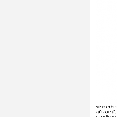
আমাদের পণ্য পর
বোল্টঃ হেক্স বোল্ট