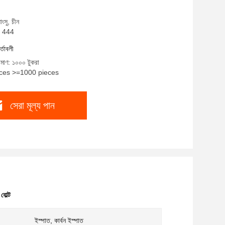
াংসু, চীন
N 444
র্তাবলী
িমাণ: ১০০০ টুকরা
ieces >=1000 pieces
সেরা মূল্য পান
বোল্ট
ইস্পাত, কার্বন ইস্পাত