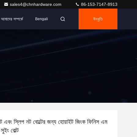
sales4@chnhardware.com
86-153-7147-8913
আমাদের সম্পর্কে
উদ্ধৃতি
Bengali
ল্ট এবং স্লিপ নট বোল্টের জন্য হোয়াইট জিংক ফিনিস এম
সুইং বোল্ট