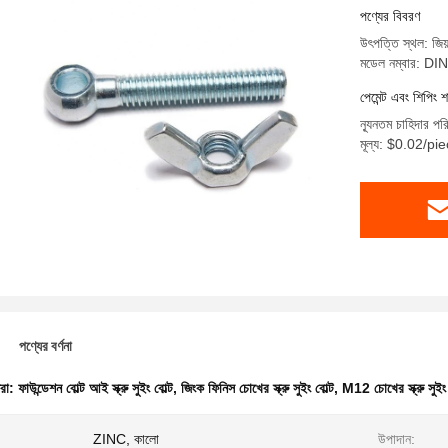
পণ্যের বিবরণ
উৎপত্তি স্থল: জিয়
মডেল নম্বার: DI
পেমেন্ট এবং শিপিং শ
ন্যূনতম চাহিদার পর
মূল্য: $0.02/p
পণ্যের বর্ণনা
ধরা:
ফাউন্ডেশন বোল্ট আই স্ক্রু সুইং বোল্ট
,
জিংক ফিনিস চোখের স্ক্রু সুইং বোল্ট
,
M12 চোখের স্ক্রু সুইং 
ZINC, কালো
উপাদান: