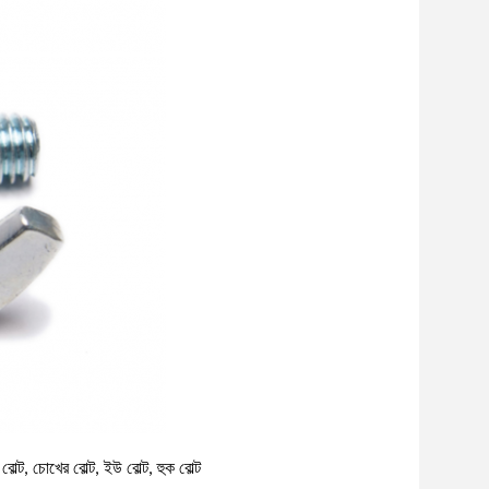
টি বোল্ট, চোখের বোল্ট, ইউ বোল্ট, হুক বোল্ট