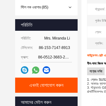
স্টিল লক ওয়াশার
(85)
স্ট্যান্ডার্ড:
পৃষ্ঠের চিকি
পরিচিতি
গ্রেড:
পরিচিতি:
Mrs. Miranda Li
প্যাকিং:
টেলিফোন:
86-153-7147-8913
ফাউন্ডেশন বোল্ট 
ফ্যাক্স:
86-0512-3683-2631
নীল-সাদা জিংক আ
পণ্যের বর্ণনা
1. গ্রেডঃ S
2. আকারঃ ব্যা
এখনই যোগাযোগ করুন
3. স্ট্যান্ডার্ডঃ
4সার্টিফিকেশ
আমাদের মেইল ​​করুন