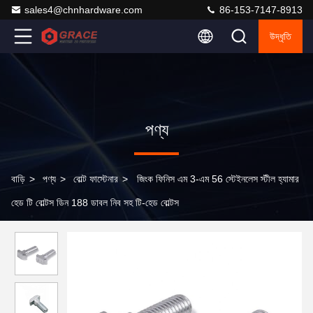
sales4@chnhardware.com
86-153-7147-8913
উদ্ধৃতি
পণ্য
বাড়ি
>
পণ্য
>
বোল্ট ফাস্টেনার
>
জিংক ফিনিস এম 3-এম 56 স্টেইনলেস স্টীল হ্যামার
হেড টি বোল্টস ডিন 188 ডাবল নিব সহ টি-হেড বোল্টস