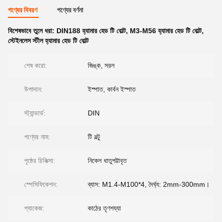
পণ্যের বিবরণ
পণ্যের বর্ণনা
বিশেষভাবে তুলে ধরা:
DIN188 হ্যামার হেড টি বোল্ট
,
M3-M56 হ্যামার হেড টি বোল্ট
,
স্টেইনলেস স্টীল হ্যামার হেড টি বোল্ট
শেষ করো:
জিঙ্ক, সরল
উপাদান:
ইস্পাত, কার্বন ইস্পাত
স্ট্যান্ডার্ড:
DIN
পণ্যের নাম:
টি বল্টু
পৃষ্ঠের চিকিত্সা:
নিকেল ধাতুপট্টাবৃত
স্পেসিফিকেশন:
ব্যাস: M1.4-M100*4, দৈর্ঘ্য: 2mm-300mm।
প্যাকেজ:
কাঠের তৃণশয্যা