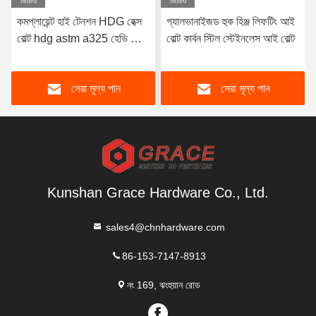
ভিডিও
ভিডিও
কমপ্লায়েন্ট হাই টেনশন HDG হেক্স
গ্যালভানাইজড হুক হিঞ্জ লিফটিং আই
বোল্ট hdg astm a325 হেভি হেক্স
বোল্ট কার্বন স্টিল স্টেইনলেস আই বোল্ট
বোল্ট হাই টেনশন বোল্ট
সেরা মূল্য পান
সেরা মূল্য পান
Kunshan Grace Hardware Co., Ltd.
sales4@chnhardware.com
86-153-7147-8913
নং 169, ঝংহুয়ান রোড