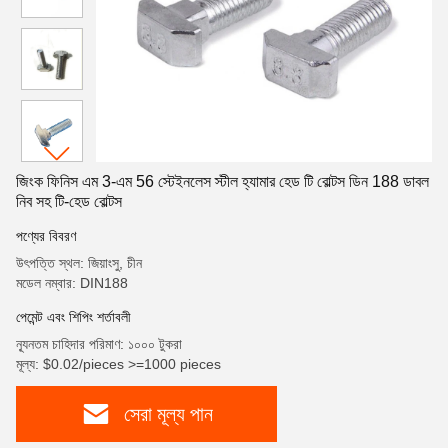
জিংক ফিনিস এম 3-এম 56 স্টেইনলেস স্টীল হ্যামার হেড টি বোল্টস ডিন 188 ডাবল
নিব সহ টি-হেড বোল্টস
পণ্যের বিবরণ
উৎপত্তি স্থল: জিয়াংসু, চীন
মডেল নম্বার: DIN188
পেমেন্ট এবং শিপিং শর্তাবলী
ন্যূনতম চাহিদার পরিমাণ: ১০০০ টুকরা
মূল্য: $0.02/pieces >=1000 pieces
সেরা মূল্য পান