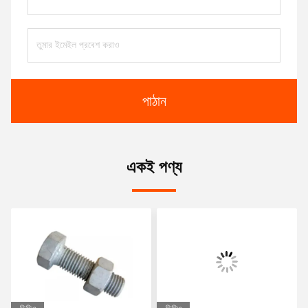
পাঠান
একই পণ্য