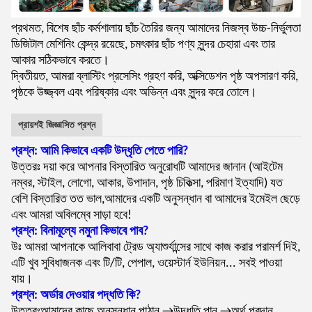
প্রথমত, বিশেষ ছাঁচ কর্মশালায় ছাঁচ তৈরির জন্য আমাদের নিজস্ব উচ্চ-নির্ভুলতা
ডিজিটাল মেশিনিং কেন্দ্র রয়েছে, চমৎকার ছাঁচ পণ্য সুন্দর চেহারা এবং তার
আকার সঠিকভাবে করতে।
দ্বিতীয়ত, আমরা ব্লাস্টিং প্রসেসিং গ্রহণ করি, অক্সিডেশন পৃষ্ঠ অপসারণ করি,
পৃষ্ঠকে উজ্জ্বল এবং পরিষ্কার এবং অভিন্ন এবং সুন্দর করে তোলে।
প্রায়শই জিজ্ঞাসিত প্রশ্ন
প্রশ্ন: আমি কিভাবে একটি উদ্ধৃতি পেতে পারি?
উত্তরঃ দয়া করে আপনার বিস্তারিত অনুরোধটি আমাদের জানান (আইটেম
নম্বর, স্টাইল, লোগো, আকার, উপাদান, পৃষ্ঠ চিকিত্সা, পরিমাণ ইত্যাদি) যত
বেশি বিস্তারিত তত ভাল,আমাদের একটি অনুসন্ধান বা আমাদের ইমেইল ছেড়ে
এবং আমরা অবিলম্বে সাড়া হবে!
প্রশ্ন: বিনামূল্যে নমুনা কিভাবে পাব?
উঃ আমরা আপনাকে আলিবাবা ট্রেড অ্যাশুর্যান্সের সাথে কাজ করার পরামর্শ দিই,
এটি খুব সুবিধাজনক এবং টি/টি, পেপাল, ওয়েস্টার্ন ইউনিয়ন... সবই পাওয়া
যায়।
প্রশ্ন: অর্ডার দেওয়ার পদ্ধতি কি?
উত্তরঃআমাদের কাছে অনুসন্ধান পাঠান →উদ্ধৃতি পান →অর্থ প্রদান