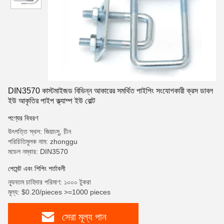
DIN3570 কাস্টমাইজড বিভিন্ন আকারের সমর্থিত পাইপিং সংযোগকারী ক্রস ডাবল
ইউ আকৃতির পাইপ ক্ল্যাম্প ইউ বোল্ট
পণ্যের বিবরণ
উৎপত্তি স্থল: জিয়াংসু, চীন
পরিচিতিমুলক নাম: zhonggu
মডেল নম্বার: DIN3570
পেমেন্ট এবং শিপিং শর্তাবলী
ন্যূনতম চাহিদার পরিমাণ: ১০০০ টুকরা
মূল্য: $0.20/pieces >=1000 pieces
সেরা মূল্য পান