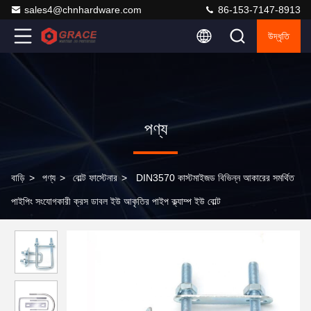
sales4@chnhardware.com
86-153-7147-8913
উদ্ধৃতি
পণ্য
বাড়ি
>
পণ্য
>
বোল্ট ফাস্টেনার
>
DIN3570 কাস্টমাইজড বিভিন্ন আকারের সমর্থিত
পাইপিং সংযোগকারী ক্রস ডাবল ইউ আকৃতির পাইপ ক্ল্যাম্প ইউ বোল্ট