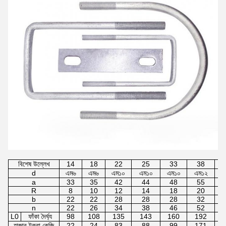
বিশেষ উল্লেখ
14
18
22
25
33
38
d
এম৬
এম৬
এম১০
এম১০
এম১০
এম১২
এ
a
33
35
42
44
48
55
R
8
10
12
14
18
20
b
22
22
28
28
28
32
n
22
26
34
38
46
52
L0
ফাঁকা দৈর্ঘ্য
98
108
135
143
160
192
হাজার টুকরা কেজি
22
24
83
88
99
171