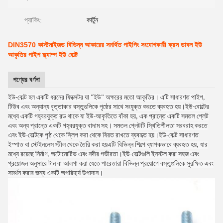
প্যাকিং:
কার্টুন
DIN3570 কাস্টমাইজড বিভিন্ন আকারের সমর্থিত পাইপিং সংযোগকারী ক্রস ডাবল ইউ
আকৃতির পাইপ ক্ল্যাম্প ইউ বোল্ট
পণ্যের বর্ণনা
ইউ-বোল্ট হল একটি ধরনের ফিক্সেটর যা "ইউ" অক্ষরের মতো আকৃতির। এটি সাধারণত পাইপ,
টিউব এবং অন্যান্য বৃত্তাকার বস্তুগুলিকে পৃষ্ঠের সাথে সংযুক্ত করতে ব্যবহৃত হয়।ইউ-বোল্টের
মধ্যে একটি গহ্বরযুক্ত রড থাকে যা ইউ-আকৃতিতে বাঁকা হয়, এক প্রান্তে একটি সমতল প্লেট
এবং অন্য প্রান্তে একটি গহ্বরযুক্ত বাদাম সহ। সমতল প্লেটটি স্থিতিশীলতা সরবরাহ করতে
এবং ইউ-বোল্টকে পৃষ্ঠ থেকে স্লিপ করা থেকে বিরত রাখতে ব্যবহৃত হয়।ইউ-বোল্ট সাধারণত
ইস্পাত বা স্টেইনলেস স্টীল থেকে তৈরি করা হয়এটি বিভিন্ন শিল্পে ব্যাপকভাবে ব্যবহৃত হয়, যার
মধ্যে রয়েছে নির্মাণ, অটোমোটিভ এবং নদীর গভীরতা।ইউ-বোল্টগুলি ইনস্টল করা সহজ এবং
প্রয়োজন অনুসারে টান বা আলগা করা যেতে পারেতারা বিভিন্ন প্রয়োগে বস্তুগুলিকে সুরক্ষিত এবং
সমর্থন করার জন্য একটি অপরিহার্য উপাদান।