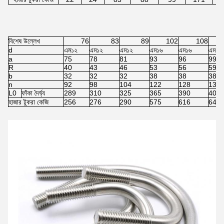
বিশেষ উল্লেখ
76
83
89
102
108
d
এম১২
এম১২
এম১২
এম১৬
এম১৬
এম১৬
a
75
78
81
93
96
99
R
40
43
46
53
56
59
b
32
32
32
38
38
38
n
92
98
104
122
128
134
L0
ফাঁকা দৈর্ঘ্য
289
310
325
365
390
405
হাজার টুকরা কেজি
256
276
290
575
616
640